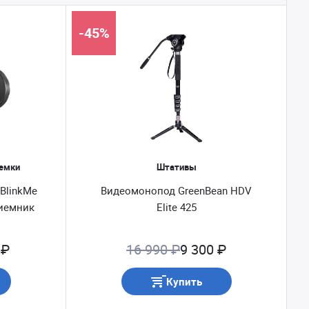
-45%
ъемки
Штативы
BlinkMe
Видеомонопод GreenBean HDV
риемник
Elite 425
 ₽
16 990 ₽
9 300 ₽
Купить