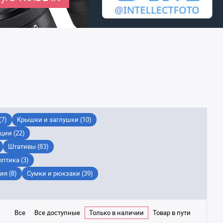
(7)
Крышки и заглушки (10)
ции (22)
Штативы (83)
птика (3)
я (8)
Сумки и рюкзаки (39)
Все
Все доступные
Только в наличии
Товар в пути