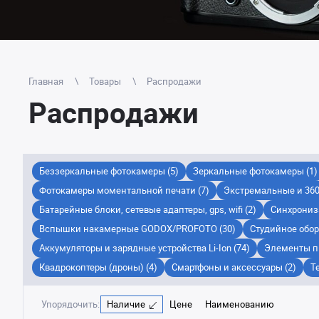
Главная
Товары
Распродажи
Распродажи
Беззеркальные фотокамеры (5)
Зеркальные фотокамеры (1)
Фотокамеры моментальной печати (7)
Экстремальные и 360
Батарейные блоки, сетевые адаптеры, gps, wifi (2)
Синхрониза
Вспышки накамерные GODOX/PROFOTO (30)
Студийное обор
Аккумуляторы и зарядные устройства Li-Ion (74)
Элементы пи
Квадрокоптеры (дроны) (4)
Смартфоны и аксессуары (2)
Т
Упорядочить:
Наличие
Цене
Наименованию