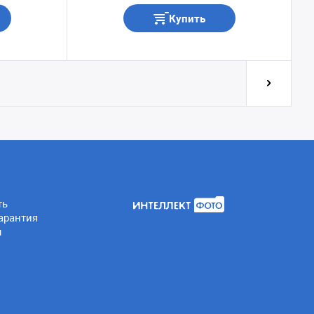
Купить
ть
арантия
ы