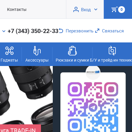
Контакты
Вход
0
+7 (343) 350-22-33
Перезвонить
Связаться
Гаджеты
Аксессуары
Рюкзаки и сумки
Б/У и трейд-ин техни
уга TRADE-IN