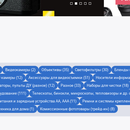
Видеокамеры (2)
Объективы (35)
Светофильтры (30)
Бленды 
 камеры (12)
Аксессуары для видеосъемки (51)
Носители информа
торы, пульты ДУ (разное) (12)
Разное (33)
Наборы для чистки (18)
удование (111)
Телескопы, бинокли, микроскопы, тепловизоры и др. о
тания и зарядные устройства AA, AAA (11)
Ремни и системы креплени
ехника для дома (1)
Комиссионные фототовары (трейд-ин) (8)