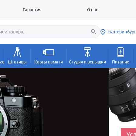
Гарантия
О нас
Екатеринбург
ка
Штативы
Карты памяти
Студия и вспышки
Питание
Усл