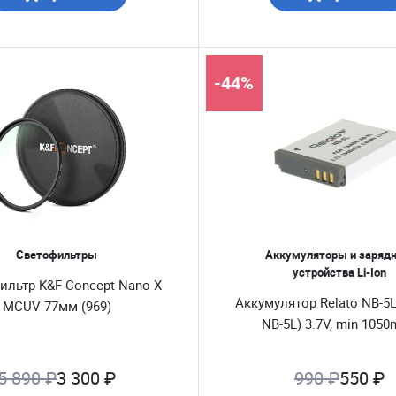
-44%
Светофильтры
Аккумуляторы и заряд
устройства Li-Ion
ильтр K&F Concept Nano X
Аккумулятор Relato NB-5
MCUV 77мм (969)
NB-5L) 3.7V, min 105
5 890 ₽
3 300 ₽
990 ₽
550 ₽