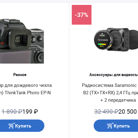
-37%
Разное
Аксессуары для видеос
яр для дождевого чехла
Радиосистема Saramonic 
n) ThinkTank Photo EP-N
B2 (TX+TX+RX) 2,4 ГГц п
+ 2 передатчика
1 890 ₽
199 ₽
32 490 ₽
20 500
Купить
Купить