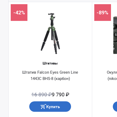
-42%
-89%
Штативы
Штатив Falcon Eyes Green Line
Окул
1443С BHS-8 (карбон)
(niko
16 890 ₽
9 790 ₽
Купить