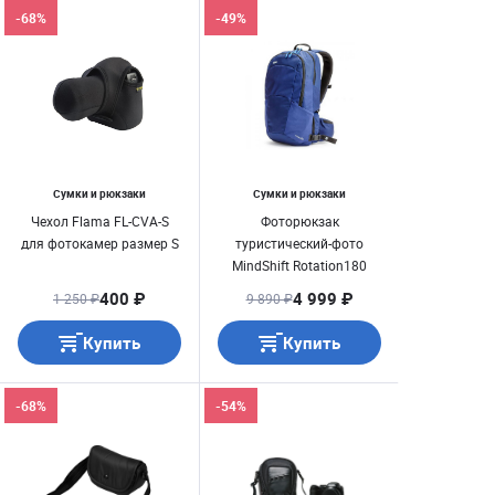
-68%
-49%
Сумки и рюкзаки
Сумки и рюкзаки
Чехол Flama FL-CVA-S
Фоторюкзак
для фотокамер размер S
туристический-фото
MindShift Rotation180
Travel Away Twilight Blue
400 ₽
4 999 ₽
1 250 ₽
9 890 ₽
Купить
Купить
-68%
-54%