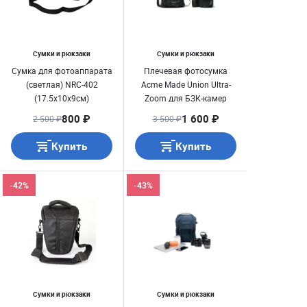
Сумки и рюкзаки
Сумки и рюкзаки
Сумка для фотоаппарата
Плечевая фотосумка
(светлая) NRC-402
Acme Made Union Ultra-
(17.5x10x9см)
Zoom для БЗК-камер
(Sony ILCE, Fuji XT)
800 ₽
1 600 ₽
2 500 ₽
3 500 ₽
Купить
Купить
-42%
-43%
Сумки и рюкзаки
Сумки и рюкзаки