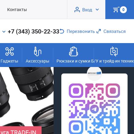
Контакты
Вход
0
+7 (343) 350-22-33
Перезвонить
Связаться
Гаджеты
Аксессуары
Рюкзаки и сумки
Б/У и трейд-ин техни
уга TRADE-IN