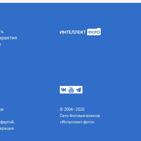
ть
арантия
ы
ое
© 2004–2026
Сеть Фотомагазинов
офертой,
«Интеллект-фото»
ерации.