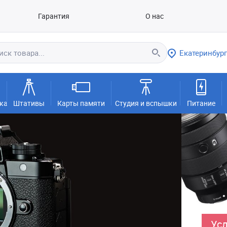
Гарантия
О нас
Екатеринбург
ка
Штативы
Карты памяти
Студия и вспышки
Питание
Усл