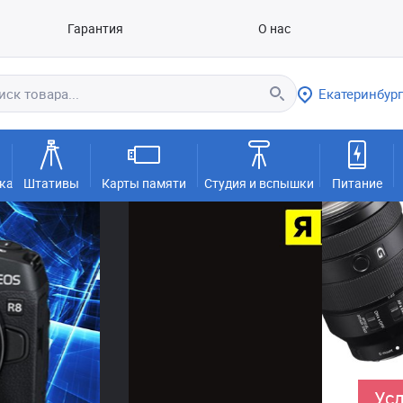
Гарантия
О нас
Екатеринбург
ка
Штативы
Карты памяти
Студия и вспышки
Питание
Усл