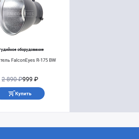
тудийное оборудование
тель FalconEyes R-175 BW
2 890 ₽
999 ₽
Купить