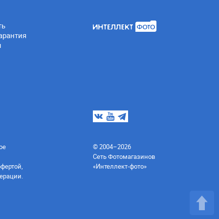
ть
арантия
ы
ое
© 2004–2026
Сеть Фотомагазинов
офертой,
«Интеллект-фото»
ерации.