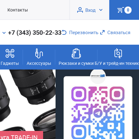
Контакты
Вход
0
+7 (343) 350-22-33
Перезвонить
Связаться
Гаджеты
Аксессуары
Рюкзаки и сумки
Б/У и трейд-ин техни
уга TRADE-IN