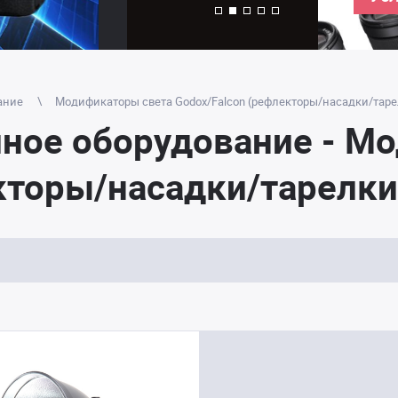
ание
Модификаторы света Godox/Falcon (рефлекторы/насадки/таре
йное оборудование - М
кторы/насадки/тарелки