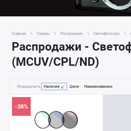
Главная
Товары
Распродажи
Светофильтры
Распродажи - Светоф
(MCUV/CPL/ND)
Упорядочить:
Наличие
Цене
Наименованию
-38%