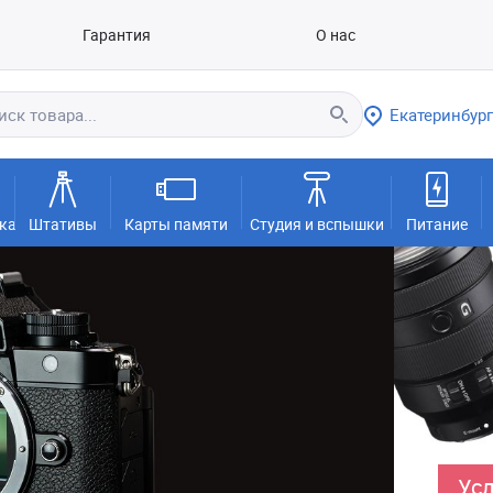
Гарантия
О нас
Екатеринбург
ка
Штативы
Карты памяти
Студия и вспышки
Питание
Усл