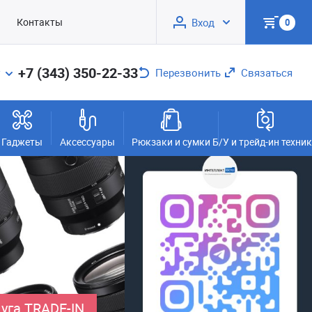
Контакты
Вход
0
+7 (343) 350-22-33
Перезвонить
Связаться
Гаджеты
Аксессуары
Рюкзаки и сумки
Б/У и трейд-ин техни
уга TRADE-IN