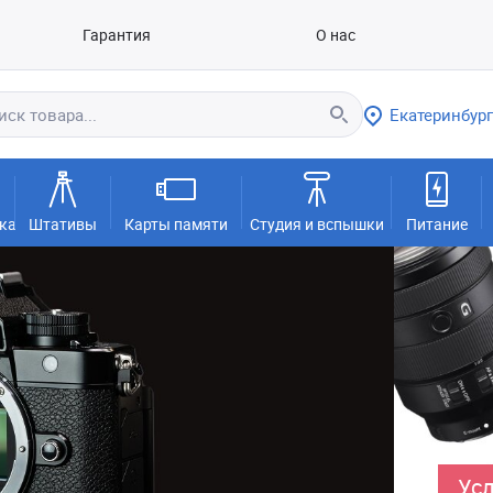
Гарантия
О нас
Екатеринбург
ка
Штативы
Карты памяти
Студия и вспышки
Питание
Усл