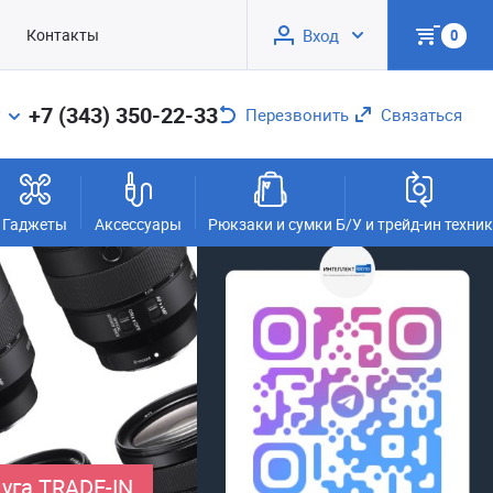
Контакты
Вход
0
+7 (343) 350-22-33
Перезвонить
Связаться
Гаджеты
Аксессуары
Рюкзаки и сумки
Б/У и трейд-ин техни
уга TRADE-IN