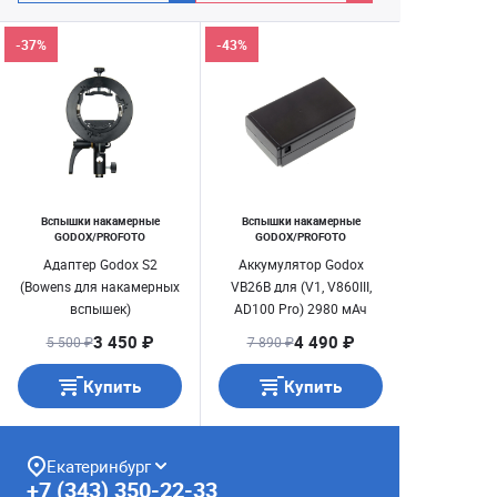
-37%
-43%
Вспышки накамерные
Вспышки накамерные
GODOX/PROFOTO
GODOX/PROFOTO
Адаптер Godox S2
Аккумулятор Godox
(Bowens для накамерных
VB26B для (V1, V860III,
вспышек)
AD100 Pro) 2980 мАч
3 450 ₽
4 490 ₽
5 500 ₽
7 890 ₽
Купить
Купить
Екатеринбург
+7 (343) 350-22-33