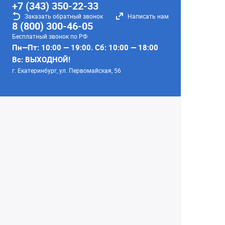
+7 (343) 350-22-33
Заказать обратный звонок
Написать нам
8 (800) 300-46-05
Бесплатный звонок по РФ
Пн—Пт: 10:00 — 19:00. Сб: 10:00 — 18:00
Вс: ВЫХОДНОЙ!
г. Екатеринбург, ул. Первомайская, 56
Любое несоответствие информации о продукте на
сайте с фактом - лишь досадное недоразумение,
звоните - уточняйте у менеджеров.
Вся информация на сайте носит справочный
характер и не является публичной офертой,
определяемой положениями Статьи 437
Гражданского кодекса Российской Федерации.
© 2004–2026 Сеть Фотомагазинов
«Интеллект-фото»