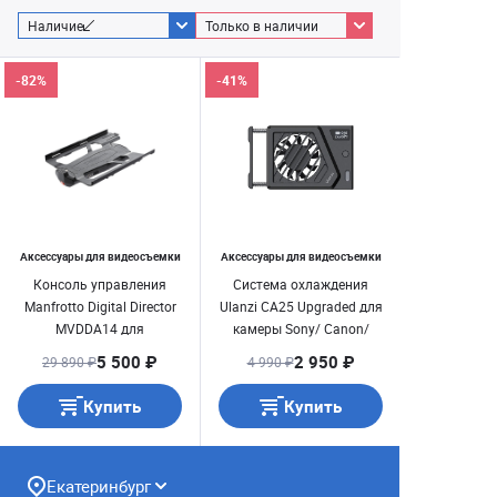
Наличие
Только в наличии
-82%
-41%
Аксессуары для видеосъемки
Аксессуары для видеосъемки
Консоль управления
Система охлаждения
Manfrotto Digital Director
Ulanzi CA25 Upgraded для
MVDDA14 для
камеры Sony/ Canon/
планшетного
Fujifilm/ Nikon
5 500 ₽
2 950 ₽
29 890 ₽
4 990 ₽
компьютера (через Apple
iPad )
Купить
Купить
Екатеринбург