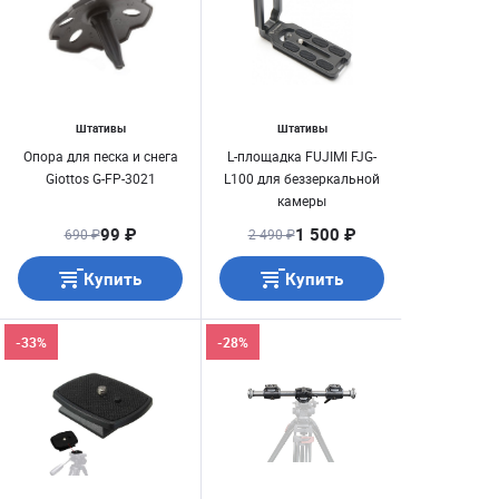
Штативы
Штативы
Опора для песка и снега
L-площадка FUJIMI FJG-
Giottos G-FP-3021
L100 для беззеркальной
камеры
99 ₽
1 500 ₽
690 ₽
2 490 ₽
Купить
Купить
-33%
-28%