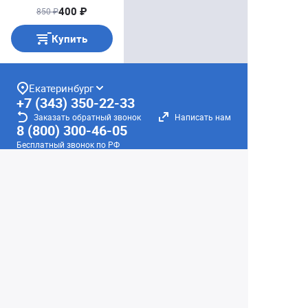
400 ₽
850 ₽
Купить
Екатеринбург
+7 (343) 350-22-33
Заказать обратный звонок
Написать нам
8 (800) 300-46-05
Бесплатный звонок по РФ
Пн—Пт: 10:00 — 19:00. Сб: 10:00 — 18:00
Вс: ВЫХОДНОЙ!
г. Екатеринбург, ул. Первомайская, 56
Любое несоответствие информации о продукте на
сайте с фактом - лишь досадное недоразумение,
звоните - уточняйте у менеджеров.