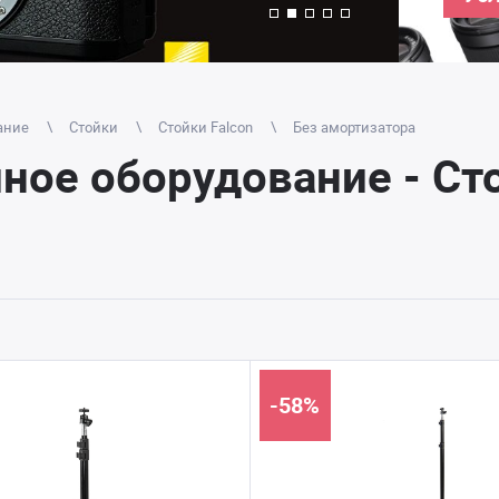
ание
Стойки
Стойки Falcon
Без амортизатора
ое оборудование - Стой
-58%