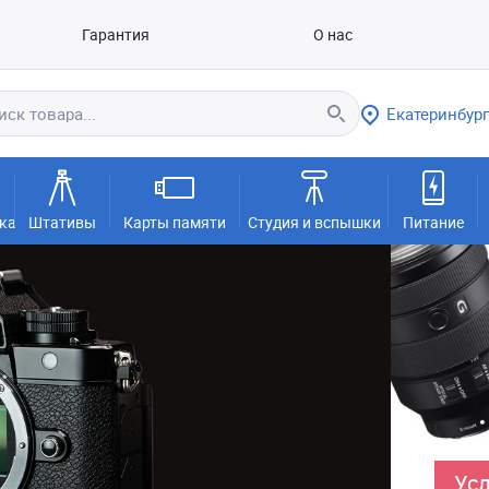
Гарантия
О нас
Екатеринбург
ка
Штативы
Карты памяти
Студия и вспышки
Питание
Усл