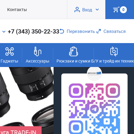
Контакты
Вход
0
+7 (343) 350-22-33
Перезвонить
Связаться
Гаджеты
Аксессуары
Рюкзаки и сумки
Б/У и трейд-ин техни
уга TRADE-IN