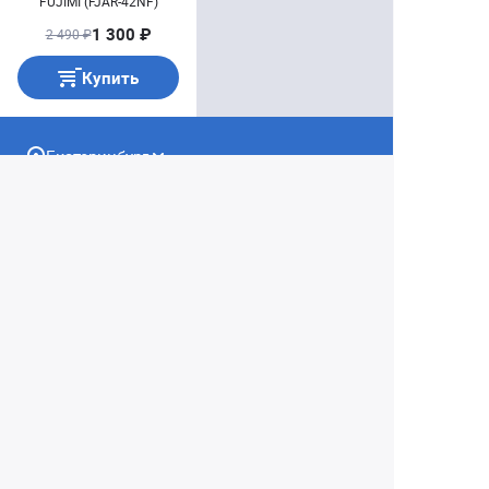
FUJIMI (FJAR-42NF)
1 300 ₽
2 490 ₽
Купить
Екатеринбург
+7 (343) 350-22-33
Заказать обратный звонок
Написать нам
8 (800) 300-46-05
Бесплатный звонок по РФ
Пн—Пт: 10:00 — 19:00. Сб: 10:00 — 18:00
Вс: ВЫХОДНОЙ!
г. Екатеринбург, ул. Первомайская, 56
Любое несоответствие информации о продукте на
сайте с фактом - лишь досадное недоразумение,