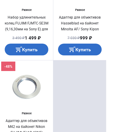
Разное
Разное
Набор удлинительных
Адаптер для объективов
колец FUJIMI FJMTC-SE3M
Hasselblad на байонет
(9,16,30мм на Sony E) для
Minolta AF/ Sony Kipon
макросъёмки
1 499 ₽
999 ₽
3 490 ₽
7 030 ₽
Купить
Купить
-48%
Разное
Адаптер для объективов
M42 на байонет Nikon