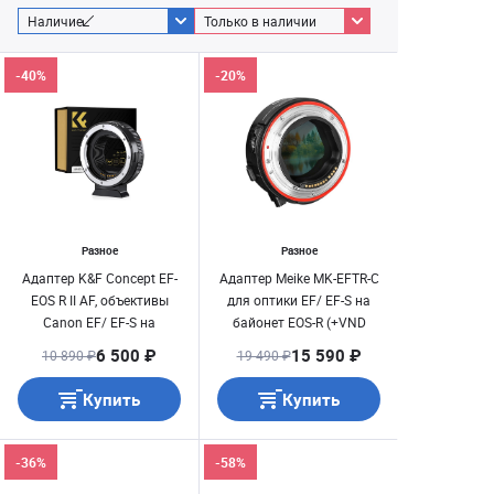
Наличие
Только в наличии
-40%
-20%
Разное
Разное
Адаптер K&F Concept EF-
Адаптер Meike MK-EFTR-C
EOS R II AF, объективы
для оптики EF/ EF-S на
Canon EF/ EF-S на
байонет EOS-R (+VND
камеры Canon EOS R
фильтр)
6 500 ₽
15 590 ₽
10 890 ₽
19 490 ₽
(KF06.520)
Купить
Купить
-36%
-58%