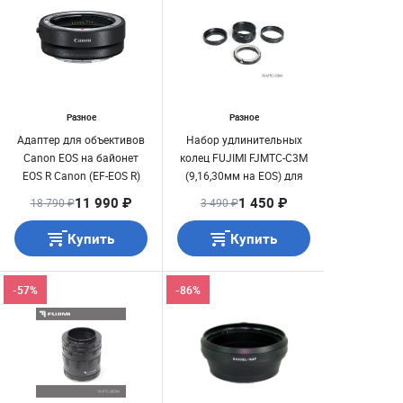
Разное
Разное
Адаптер для объективов
Набор удлинительных
Canon EOS на байонет
колец FUJIMI FJMTC-C3M
EOS R Canon (EF-EOS R)
(9,16,30мм на EOS) для
макросъёмки
11 990 ₽
1 450 ₽
18 790 ₽
3 490 ₽
Купить
Купить
-57%
-86%