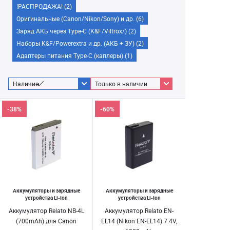
!РАСПРОДАЖА! (2)
Оригинальные (Canon/Nikon/Sony) и др. (6)
Заряд АКБ через Type-C (K&F/Viltrox/) (2)
Наборы K&F/Powerextra и др. (АКБ + ЗУ) (2)
Адаптеры питания Type-C (каплеры) (1)
Наличие
Только в наличии
-38%
-60%
Аккумуляторы и зарядные
Аккумуляторы и зарядные
устройства Li-Ion
устройства Li-Ion
Аккумулятор Relato NB-4L
Аккумулятор Relato EN-
(700mAh) для Canon
EL14 (Nikon EN-EL14) 7.4V,