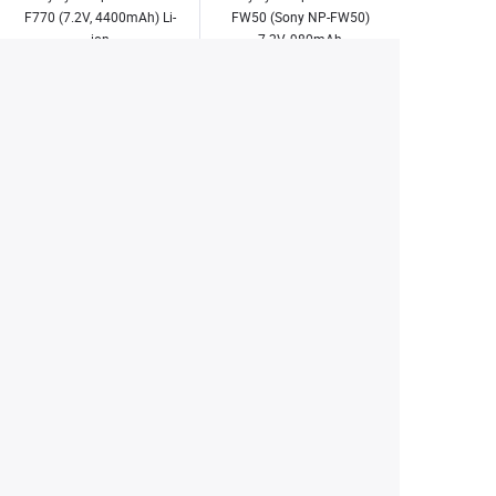
F770 (7.2V, 4400mAh) Li-
FW50 (Sony NP-FW50)
ion
7.2V, 980mAh
1 700 ₽
1 500 ₽
3 490 ₽
2 900 ₽
Купить
Купить
1
2
3
4
7
...
Екатеринбург
+7 (343) 350-22-33
Заказать обратный звонок
Написать нам
8 (800) 300-46-05
Бесплатный звонок по РФ
Пн—Пт: 10:00 — 19:00. Сб: 10:00 — 18:00
Вс: ВЫХОДНОЙ!
г. Екатеринбург, ул. Первомайская, 56