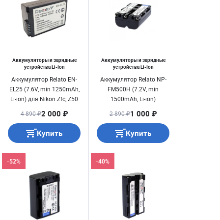
Аккумуляторы и зарядные
Аккумуляторы и зарядные
устройства Li-Ion
устройства Li-Ion
Аккумулятор Relato EN-
Аккумулятор Relato NP-
EL25 (7.6V, min 1250mAh,
FM500H (7.2V, min
Li-ion) для Nikon Zfc, Z50
1500mAh, Li-ion)
2 000 ₽
1 000 ₽
4 890 ₽
2 890 ₽
Купить
Купить
-52%
-40%