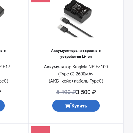
ные
Аккумуляторы и зарядные
устройства Li-Ion
P-E17
Аккумулятор KingMa NP-FZ100
(Type-C) 2600мАч
peC)
(АКБ+кейс+кабель TypeC)
₽
5 490 ₽
3 500 ₽
Купить