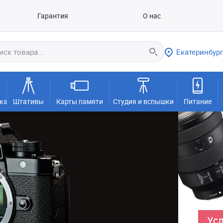
Гарантия
О нас
Екатеринбург
ка
Штативы
Карты памяти
Студия и вспышки
Питание
Усл