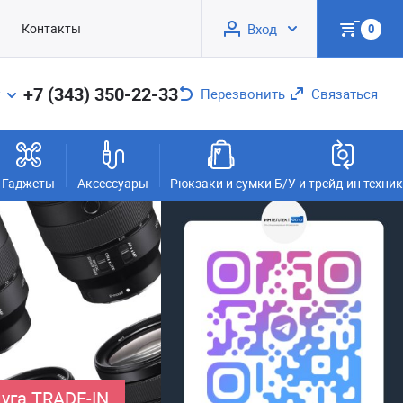
Контакты
Вход
0
+7 (343) 350-22-33
Перезвонить
Связаться
Гаджеты
Аксессуары
Рюкзаки и сумки
Б/У и трейд-ин техни
уга TRADE-IN