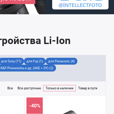
ройства Li-Ion
для Sony (11)
для Fuji (1)
для Panasonic (4)
K&F/Powerextra и др. (АКБ + ЗУ) (2)
Все
Все доступные
Только в наличии
Товар в пути
-40%