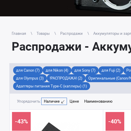
Главная
Товары
Распродажи
Аккумуляторы и заря
Распродажи - Аккуму
для Canon (7)
для Nikon (4)
для Sony (7)
для Fuji (2)
Po
для Olympus (3)
!РАСПРОДАЖА! (2)
Оригинальные (Canon/Ni
Адаптеры питания Type-C (каплеры) (1)
Упорядочить:
Наличие
Цене
Наименованию
-43%
-40%