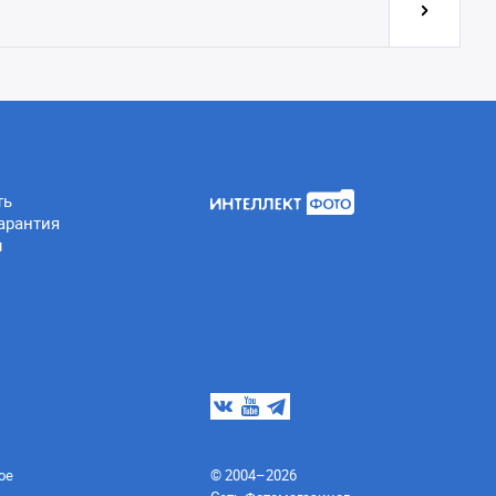
ть
арантия
ы
ое
© 2004–2026