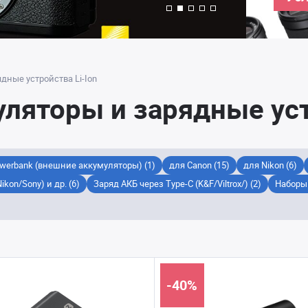
дные устройства Li-Ion
ляторы и зарядные уст
werbank (внешние аккумуляторы) (1)
для Canon (15)
для Nikon (6)
kon/Sony) и др. (6)
Заряд АКБ через Type-C (K&F/Viltrox/) (2)
Наборы 
-40%