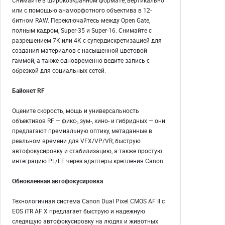
или с помощью анаморфотного объектива в 12-
битном RAW. Переключайтесь между Open Gate,
полным кадром, Super-35 и Super-16. Снимайте с
разрешением 7K или 4K с супердискретизацией для
создания материалов с насыщенной цветовой
гаммой, а также одновременно ведите запись с
обрезкой для социальных сетей.
Байонет RF
Оцените скорость, мощь и универсальность
объективов RF — фикс-, зум-, кино- и гибридных — они
предлагают премиальную оптику, метаданные в
реальном времени для VFX/VP/VR, быструю
автофокусировку и стабилизацию, а также простую
интеграцию PL/EF через адаптеры крепления Canon.
Обновленная автофокусировка
Технологичная система Canon Dual Pixel CMOS AF II с
EOS iTR AF X предлагает быструю и надежную
следящую автофокусировку на людях и животных