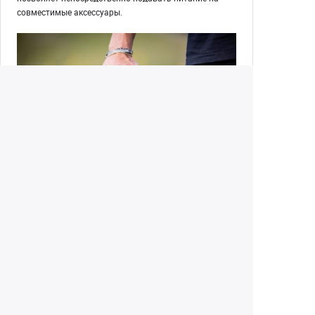
совместимые аксессуары.
Элегантный и сверхкомпактный дизайн с
улучшенной эргономикой
EOS C50 — это самая легкая и компактная камера
Cinema EOS от Canon. Она оснащена съемной верхней
рукояткой с разъемами XLR, 3-дюймовым
поворотным сенсорным экраном, активной системой
охлаждения, 14 назначаемыми кнопками,
качающимися переключателями зумирования,
индикатором съемки и несколькими креплениями,