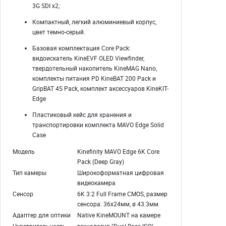
3G SDI x2;
Компактный, легкий алюминиевый корпус,
цвет темно-серый.
Базовая комплектация Core Pack:
видоискатель KineEVF OLED Viewfinder,
твердотельный накопитель KineMAG Nano,
комплекты питания PD KineBAT 200 Pack и
GripBAT 4S Pack, комплект аксессуаров KineKIT-
Edge
Пластиковый кейс для хранения и
транспортировки комплекта MAVO Edge Solid
Case
Модель
Kinefinity MAVO Edge 6K Core
Pack (Deep Gray)
Тип камеры
Широкоформатная цифровая
видеокамера
Сенсор
6K 3:2 Full Frame CMOS, размер
сенсора: 36x24мм, ø 43.3мм
Адаптер для оптики
Native KineMOUNT на камере
Чувствительность
технология "Dual Base ISO"