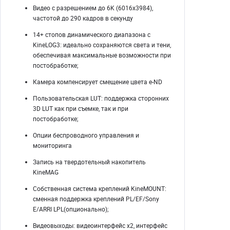
Видео с разрешением до 6K (6016x3984),
частотой до 290 кадров в секунду
14+ стопов динамического диапазона с
KineLOG3: идеально сохраняются света и тени,
обеспечивая максимальные возможности при
постобработке;
Камера компенсирует смещение цвета e-ND
Пользовательская LUT: поддержка сторонних
3D LUT как при съемке, так и при
постобработке;
Опции беспроводного управления и
мониторинга
Запись на твердотельный накопитель
KineMAG
Собственная система креплений KineMOUNT:
сменная поддержка креплений PL/EF/Sony
E/ARRI LPL(опционально);
Видеовыходы: видеоинтерфейс x2, интерфейс