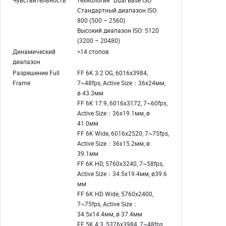
Стандартный диапазон ISO:
800 (500 – 2560)
Высокий диапазон ISO: 5120
(3200 – 20480)
Динамический
>14 стопов
диапазон
Разрешение Full
FF 6K 3:2 OG, 6016x3984,
Frame
7~48fps, Active Size：36x24мм,
ø 43.3мм
FF 6K 17:9, 6016x3172, 7~60fps,
Active Size：36x19.1мм, ø
41.0мм
FF 6K Wide, 6016x2520, 7~75fps,
Active Size：36x15.2мм, ø
39.1мм
FF 6K HD, 5760x3240, 7~58fps,
Active Size：34.5x19.4мм, ø39.6
мм
FF 6K HD Wide, 5760x2400,
7~75fps, Active Size：
34.5x14.4мм, ø 37.4мм
FF 5K 4:3, 5376x3984, 7~48fps,