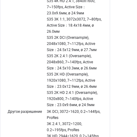
S35 4K HD 2.4:1, 3840x1600,
7~150fps, Active Size：
23.0x9.6мм, ø 24.9мм
S35 3K 1:1, 3072x3072, 7~80fps,
Active Size：18.4x18.4мм, ø
26.0мм
S35 2K DCI (Oversample),
2048x1080, 7~112fps, Active
Size：24.5x12.9мм, ø 27.7мм
S35 2K 2.4:1 (Oversample),
2048x860, 7~140fps, Active
Size：24.5x10.3мм, ø 26.6мм
S35 2K HD (Oversample),
1920x1080, 7~112fps, Active
Size：23.0x12.9мм, ø 26.4мм
S35 2K HD 2.4:1 (Oversample),
1920x800, 7~140fps, Active
Size：23.0x9.6мм, ø 24.9мм
Другое разрешение
3K DCI, 3072×1620, 0.2~144fps,
ProRes
3K 2.4:1, 3072×1200,
0.2~195fps, ProRes
3K HD, 2944×1620, 0.2~145fps,