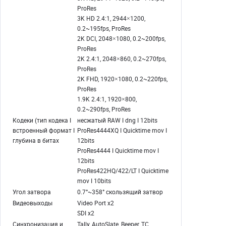
ProRes
3K HD 2.4:1, 2944×1200,
0.2~195fps, ProRes
2K DCI, 2048×1080, 0.2~200fps,
ProRes
2K 2.4:1, 2048×860, 0.2~270fps,
ProRes
2K FHD, 1920×1080, 0.2~220fps,
ProRes
1.9K 2.4:1, 1920×800,
0.2~290fps, ProRes
Кодеки (тип кодека I
несжатый RAW I dng I 12bits
встроенный формат I
ProRes4444XQ I Quicktime mov I
глубина в битах
12bits
ProRes4444 I Quicktime mov I
12bits
ProRes422HQ/422/LT I Quicktime
mov I 10bits
Угол затвора
0.7°~358° скользящий затвор
Видеовыходы
Video Port x2
SDI x2
Синхронизация и
Tally, AutoSlate, Beeper, TC,