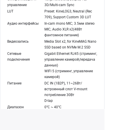
управление
3D/Multi-cam Sync
LUT
Preset: KineLOG3, Neutral (Rec
709), Support Custom 3D LUT
Аудио интерфейсы
In-cam mono MIC; 3.5мм stereo
MIC; Audio XLR x2(48Вт
фантомное питание)
Видеозапись
Media Slot x2, for KineMAG Nano
SSD based on NVMe M.2 SSD
Сетевые
Gigabit Ethernet RJ45 (стриминг,
подключения
управление камерой,передача
данных)
WIFI 5 (стриминг, управление
камерой)
Питание
DC IN (1B2P), 11~26Вт/
встроенный слот V-mount
потребление 30Вт
D-tap
Диапазон
0°C ~ 40°C
температур
Материал корпуса
алюминиевый сплав
Цвет корпуса
темно-серый