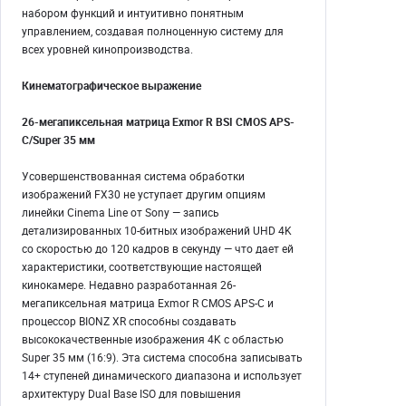
набором функций и интуитивно понятным
управлением, создавая полноценную систему для
всех уровней кинопроизводства.
Кинематографическое выражение
26-мегапиксельная матрица Exmor R BSI CMOS APS-
C/Super 35 мм
Усовершенствованная система обработки
изображений FX30 не уступает другим опциям
линейки Cinema Line от Sony — запись
детализированных 10-битных изображений UHD 4K
со скоростью до 120 кадров в секунду — что дает ей
характеристики, соответствующие настоящей
кинокамере. Недавно разработанная 26-
мегапиксельная матрица Exmor R CMOS APS-C и
процессор BIONZ XR способны создавать
высококачественные изображения 4K с областью
Super 35 мм (16:9). Эта система способна записывать
14+ ступеней динамического диапазона и использует
архитектуру Dual Base ISO для повышения