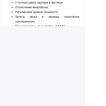
2 полных цикла зарядки в футляре.
Отключение микрофона.
Регулировка уровня громкости.
Запись звука и зарядка смартфона
одновременно.
Всенаправленный микрофон (MEMS).
Активное шумоподавление без искажения
звучания.
Ветрозащита.
Цифровая индикация работы микрофона.
Прочный корпус из ABS пластика.
Диапазон эксплуатационных температур от
-40°C до +90°C.
Компактный и легкий.
Современный дизайн.
Комплектация:
Передатчик – 1 шт.
Приемник – 1 шт.
Футляр с автономной беспроводной зарядкой
– 1 шт.
Кабель для зарядки - 1 шт.