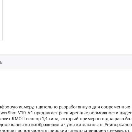
вы
цифровую камеру, тщательно разработанную для современных
owerShot V10, V1 предлагает расширенные возможности видео
лежит КМОП-сенсор 1,4 типа, который примерно в два раза бо
одное качество изображения и чувствительность. Универсаль
озволяет использовать широкий спектр сценариев съемки, от