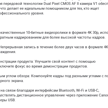
 передовой технологии Dual Pixel CMOS AF II камера V1 обес
 что делает ее идеальным помощником для тех, кто ищет
офессионального уровня.
качественные 10-битные видеоролики в формате 4K 30p, исп
-кратным кадрированием для более высокой частоты кадров.
епрерывная запись в течение более двух часов в формате 4K
лаждения.
нстрации продукта: Улучшите свой контент с помощью
ключите фокус во время демонстрации продуктов.
ым углом обзора: Компонуйте кадры под разными углами с 
рного экрана.
 связи благодаря интерфейсам Bluetooth, Wi-Fi и USB-C,
ествлять дистанционное управление через приложение Cano
меры USB.