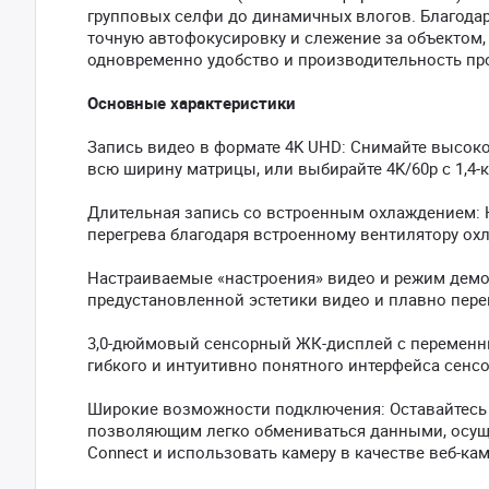
групповых селфи до динамичных влогов. Благодаря
точную автофокусировку и слежение за объектом,
одновременно удобство и производительность пр
Основные характеристики
Запись видео в формате 4K UHD: Снимайте высоко
всю ширину матрицы, или выбирайте 4K/60p с 1,4
Длительная запись со встроенным охлаждением: Н
перегрева благодаря встроенному вентилятору ох
Настраиваемые «настроения» видео и режим демо
предустановленной эстетики видео и плавно пере
3,0-дюймовый сенсорный ЖК-дисплей с переменн
гибкого и интуитивно понятного интерфейса сенсо
Широкие возможности подключения: Оставайтесь на
позволяющим легко обмениваться данными, осущ
Connect и использовать камеру в качестве веб-ка