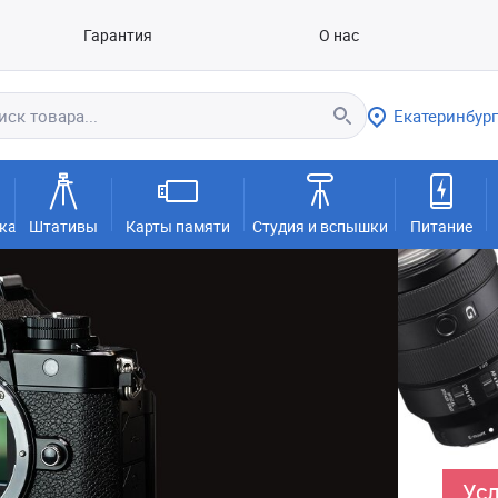
Гарантия
О нас
Екатеринбург
ка
Штативы
Карты памяти
Студия и вспышки
Питание
Усл