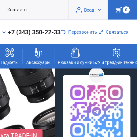
Контакты
Вход
0
+7 (343) 350-22-33
Перезвонить
Связаться
Гаджеты
Аксессуары
Рюкзаки и сумки
Б/У и трейд-ин техни
уга TRADE-IN