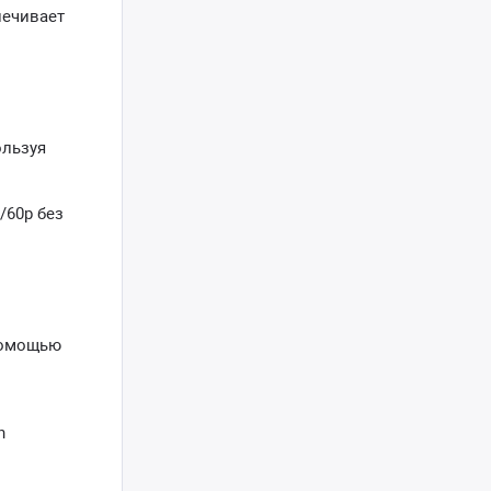
печивает
ользуя
/60p без
помощью
n