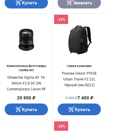
Купить
Заказать
-22%
Комиссионные фототовары
Сумки и рюкзаки
(трейд-ин)
Рюкзак Ulanzi YY038
Объектив Sigma AF 18-
Urban Travel V2 22L
50mm F2.8 DC DN
Чёрный (sku:B222)
Contemporary Canon RF
Б/ У
29 900 ₽
7 400 ₽
9 500 ₽
Купить
Купить
-28%