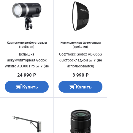
Комиссионные фототовары
Комиссионные фототовары
(трейд-ин)
(трейд-ин)
Вспышка
Софтбокс Godox AD-S65S
аккумуляторная Godox
быстроскладной Б/ У (не
Witstro AD300 Pro Б/ У (не
использовался)
использовался)
24 990 ₽
3 990 ₽
Купить
Купить