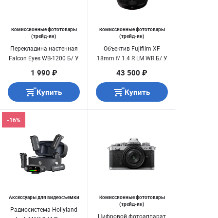
Комиссионные фототовары
Комиссионные фототовары
(трейд-ин)
(трейд-ин)
Перекладина настенная
Объектив Fujifilm XF
Falcon Eyes WB-1200 Б/ У
18mm f/ 1.4 R LM WR Б/ У
1 990 ₽
43 500 ₽
Купить
Купить
-16%
Аксессуары для видеосъемки
Комиссионные фототовары
(трейд-ин)
Радиосистема Hollyland
Цифровой фотоаппарат