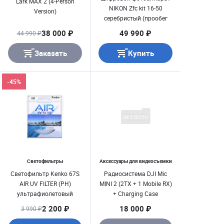
Lark MAX 2 (4-Person
NIKON Zfc kit 16-50
Version)
серебристый (прообег
820 кадров) с/ н 6001043
38 000 ₽
49 990 ₽
44 990 ₽
Б/ У
Заказать
Купить
-45%
Светофильтры
Аксессуары для видеосъемки
Светофильтр Kenko 67S
Радиосистема DJI Mic
AIR UV FILTER (PH)
MINI 2 (2TX + 1 Mobile RX)
ультрафиолетовый
+ Charging Case
2 200 ₽
18 000 ₽
3 990 ₽