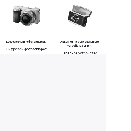
Беззеркальные фотокамеры
Аккумуляторы и зарядные
устройства Li-Ion
Цифровой фотоаппарат
Зарядное устройство
SONY Alpha A6400 Kit 16-
Kingma BM070-LPE17 для
50 II Silver
2 акб LP-E17 (кейс ЗУ)
63 990 ₽
2 500 ₽
3 490 ₽
Заказать
Купить
1
2
3
4
34
...
Екатеринбург
+7 (343) 350-22-33