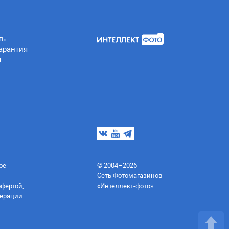
ть
арантия
ы
ое
© 2004–2026
Сеть Фотомагазинов
офертой,
«Интеллект-фото»
ерации.