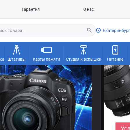
Гарантия
О нас
Екатеринбург
ка
Штативы
Карты памяти
Студия и вспышки
Питание
Усл