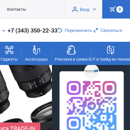
Контакты
Вход
0
+7 (343) 350-22-33
Перезвонить
Связаться
Гаджеты
Аксессуары
Рюкзаки и сумки
Б/У и трейд-ин техни
уга TRADE-IN