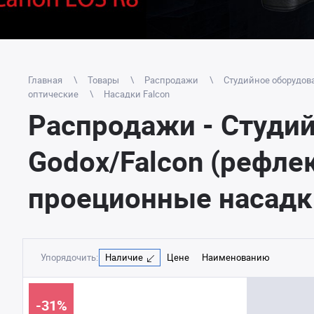
Главная
Товары
Распродажи
Студийное оборудов
оптические
Насадки Falcon
Распродажи - Студи
Godox/Falcon (рефле
проеционные насадки
Упорядочить:
Наличие
Цене
Наименованию
-31%