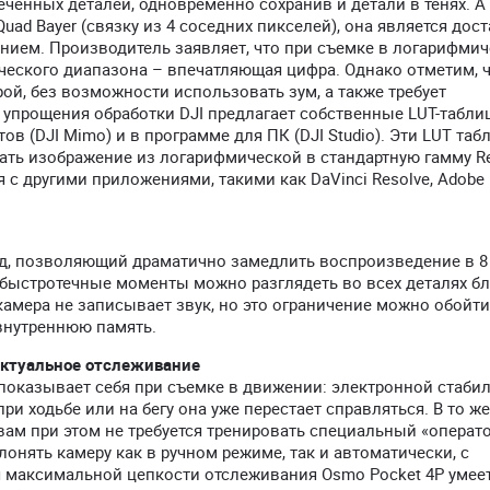
еченных деталей, одновременно сохранив и детали в тенях. А
ad Bayer (связку из 4 соседних пикселей), она является дос
ием. Производитель заявляет, что при съемке в логарифми
ческого диапазона – впечатляющая цифра. Однако отметим, 
рой, без возможности использовать зум, а также требует
 упрощения обработки DJI предлагает собственные LUT-табли
 (DJI Mimo) и в программе для ПК (DJI Studio). Эти LUT таб
ть изображение из логарифмической в стандартную гамму Re
 с другими приложениями, такими как DaVinci Resolve, Adobe 
ид, позволяющий драматично замедлить воспроизведение в 8 
 быстротечные моменты можно разглядеть во всех деталях бл
камера не записывает звук, но это ограничение можно обойти
внутреннюю память.
ектуальное отслеживание
оказывает себя при съемке в движении: электронной стаби
при ходьбе или на бегу она уже перестает справляться. В то ж
вам при этом не требуется тренировать специальный «операт
лонять камеру как в ручном режиме, так и автоматически, с
 максимальной цепкости отслеживания Osmo Pocket 4P умее