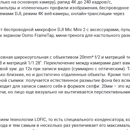
лько на основную камеру), рапид 4К до 240 кадров/с,
-фильтры и «пленочные» профили изображения, беспроводное
ами DJI, режим 4К веб-камеры, онлайн-трансляции через
 беспроводной микрофон DJI Mic Mini 2 с аксессуарами, пуль
 экраном Osmo FrameTap, мини-тренога для настольного ра
новная широкоугольная с объективом 20mm* f/2 и матрицей ти
.8 и матрицей 1/1.28". Переключение между камерами дает ва
вой зум: до 12х при записи видео (суммарно с оптическим). 
ко близкие, но и достаточно отдаленные объекты. Кроме того
ной съемки: получается естественное размытие фона без вся
одит для записи самого себя в формате селфи: 20мм – это и
лечи, но лицо еще визуально не вытягивается перспективными
ем технологии LOFIC, то есть специального конденсатора, к
иода и тем самым в несколько раз увеличивает его максимал