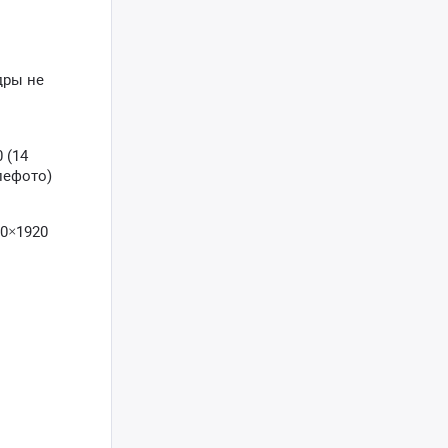
дры не
 (14
лефото)
80×1920