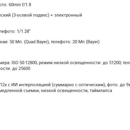
ото: 60mm f/1.8
ский (3-осевой подвес) + электронный
лефото: 1/1.28"
: 50 Мп. (Quad Bayer), телефото: 20 Мп (Bayer)
ера: ISO 50-12800, режим низкой освещенности: до 51200; те
ости: до 25600
 12х с ИИ интерполяцией (суммарно с оптическим), фото: до 9х
амедленной съемки, низкой освещенности, таймлапса