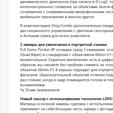
динамического диапазона (при записи в D-Log2, то
интеллектуальное слежение за объектами, бьюти
сопряжение с современными микрофонными систем
мобильное приложение и многое другое.
В комплектацию Vlog Combo дополнительно входит
дистанционного управления с цветным сенсорным
и большая сумка для всего комплекта.
2 камеры для увеличения и портретной съемки
DJI Osmo Pocket 4P оснащен сразу 2 камерами: ос
(Quad Bayer) и стандартная с объективом 60mm f/1
моментальное 3-кратное увеличение, есть и цифро
образом, вы сможете без проблем снимать не толь
объектив 60mm f/1.8 хорошо подходит для портрет
фильтров. Широкоугольный объектив отлично подх
расстояние, когда в кадр помещаются голова и п
искажениями.
*в 35-мм эквиваленте
Новый сенсор с использованием технологии LOFIC
Матрица основной камеры сделана с использовани
принимает на себя большую часть заряда с фотод