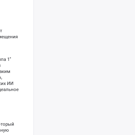
т
змещения
па 1"
м
Таким
,
ких ИИ
деальное
оторый
ьную