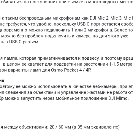
е сбиваться на посторонних при съемке в многолюдных места
к таким беспроводным микрофонам как DJI Mic 2, Mic 3, Mic 
не требуется, что удобно, поскольку USB-C порт остается сво
Одновременно можно подключить 1 или 2 микрофона. Более то
 можно без проблем подключить к камере, но для этого уже
ль в USB-C разъем.
 лампа, которая примагничивается к подвесу, и поэтому вра
 в целом ее хватает для подсветки на расстоянии 1-1.5 метра
ои варианты ламп для Osmo Pocket 4 / 4P.
ие
оэтому ее можно использовать в качестве веб-камеры, при э
ия слежения за объектами и управление жестами не работают
80p можно запустить через мобильное приложение DJI Mimo.
я между объективами: 20 / 60 мм (в 35 мм эквиваленте)