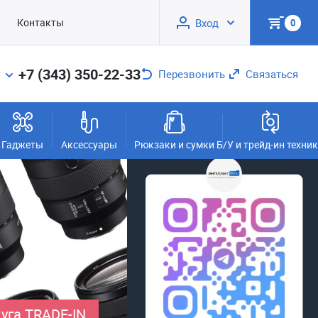
Контакты
Вход
0
+7 (343) 350-22-33
Перезвонить
Связаться
Гаджеты
Аксессуары
Рюкзаки и сумки
Б/У и трейд-ин техни
уга TRADE-IN