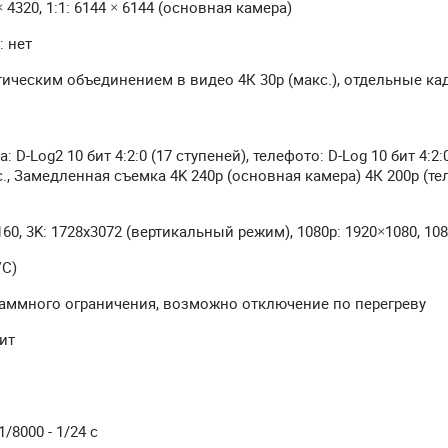
4320, 1:1: 6144 × 6144 (основная камера)
 нет
тическим объединением в видео 4К 30р (макс.), отдельные ка
D-Log2 10 бит 4:2:0 (17 ступеней), телефото: D-Log 10 бит 4:2:0
с., Замедленная съемка 4K 240p (основная камера) 4К 200р (те
0, 3K: 1728х3072 (вертикальный режим), 1080p: 1920×1080, 10
VC)
раммного ограничения, возможно отключение по перегреву
ит
1/8000 - 1/24 c