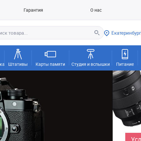
Гарантия
О нас
Екатеринбург
ка
Штативы
Карты памяти
Студия и вспышки
Питание
Усл