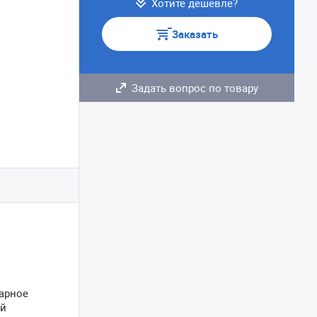
Хотите дешевле?
Заказать
Задать вопрос по товару
арное
ей