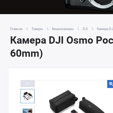
Главная
Товары
Видеокамеры
DJI
Камера DJ
Камера DJI Osmo Poc
60mm)