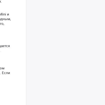
х.
Mini и
бодным,
го,
щается
.
том
. Если