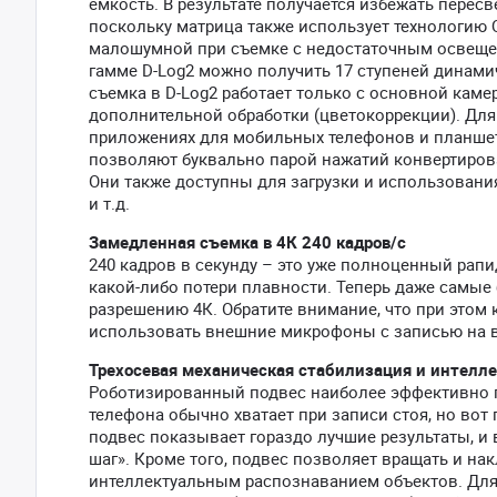
емкость. В результате получается избежать пересв
поскольку матрица также использует технологию Qu
малошумной при съемке с недостаточным освещен
гамме D-Log2 можно получить 17 ступеней динами
съемка в D-Log2 работает только с основной каме
дополнительной обработки (цветокоррекции). Для
приложениях для мобильных телефонов и планшетов
позволяют буквально парой нажатий конвертирова
Они также доступны для загрузки и использования
и т.д.
Замедленная съемка в 4К 240 кадров/с
240 кадров в секунду – это уже полноценный рап
какой-либо потери плавности. Теперь даже самые
разрешению 4К. Обратите внимание, что при этом 
использовать внешние микрофоны с записью на 
Трехосевая механическая стабилизация и интелл
Роботизированный подвес наиболее эффективно п
телефона обычно хватает при записи стоя, но вот 
подвес показывает гораздо лучшие результаты, и 
шаг». Кроме того, подвес позволяет вращать и нак
интеллектуальным распознаванием объектов. Для