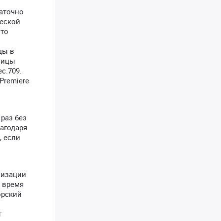
таточно
ческой
что
цы в
лицы
c.709.
Premiere
раз без
агодаря
, если
лизации
е время
орский
т