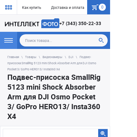
0
Как купить
Доставка и оплата
Гарантия
+7 (343) 350-22-33
Главная
Товары
Видеокамеры
DJI
Подвес-
присоска SmallRig 5123 mini Shock Absorber Arm для DJI Osmo
Pocket 3/ GoPro HERO13/ Insta360 X4
Подвес-присоска SmallRig
5123 mini Shock Absorber
Arm для DJI Osmo Pocket
3/ GoPro HERO13/ Insta360
X4