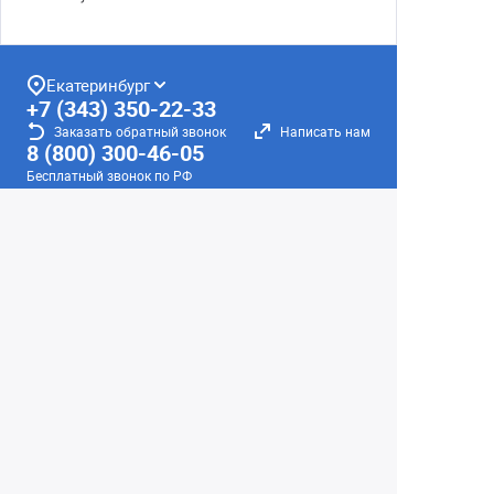
Екатеринбург
+7 (343) 350-22-33
Заказать обратный звонок
Написать нам
8 (800) 300-46-05
Бесплатный звонок по РФ
Пн—Пт: 10:00 — 19:00. Сб: 10:00 — 18:00
Вс: ВЫХОДНОЙ!
г. Екатеринбург, ул. Первомайская, 56
Любое несоответствие информации о продукте на
сайте с фактом - лишь досадное недоразумение,
звоните - уточняйте у менеджеров.
Вся информация на сайте носит справочный
характер и не является публичной офертой,
определяемой положениями Статьи 437