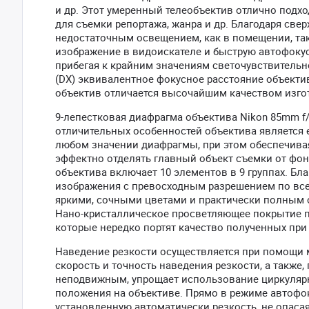
и др. Этот умеренный телеобъектив отлично подхо
для съемки репортажа, жанра и др. Благодаря све
недостаточным освещением, как в помещении, так 
изображение в видоискателе и быструю автофокус
прибегая к крайним значениям светочувствительн
(DX) эквивалентное фокусное расстояние объектив
объектив отличается высочайшим качеством изго
9-лепестковая диафрагма объектива Nikon 85mm f/
отличительных особенностей объектива является 
любом значении диафрагмы, при этом обеспечива
эффектно отделять главный объект съемки от фон
объектива включает 10 элементов в 9 группах. Бл
изображения с превосходным разрешением по всем
яркими, сочными цветами и практически полным о
Нано-кристаллическое просветляющее покрытие п
которые нередко портят качество полученных пр
Наведение резкости осуществляется при помощи 
скорость и точность наведения резкости, а также
неподвижным, упрощает использование циркулярны
положения на объективе. Прямо в режиме автофо
установленную автоматически резкость, не опаса