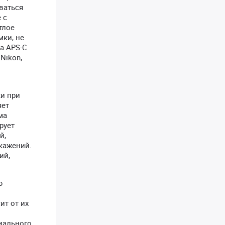
ваться
 с
тлое
мки, не
а APS-C
Nikon,
ки при
яет
ма
рует
й,
кажений.
ий,
ю
ит от их
иального