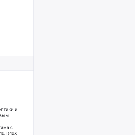
оптики и
евым
тима с
0, D40X