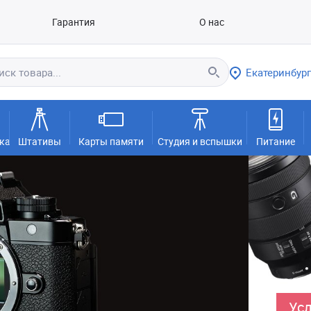
Гарантия
О нас
Екатеринбург
ка
Штативы
Карты памяти
Студия и вспышки
Питание
Усл