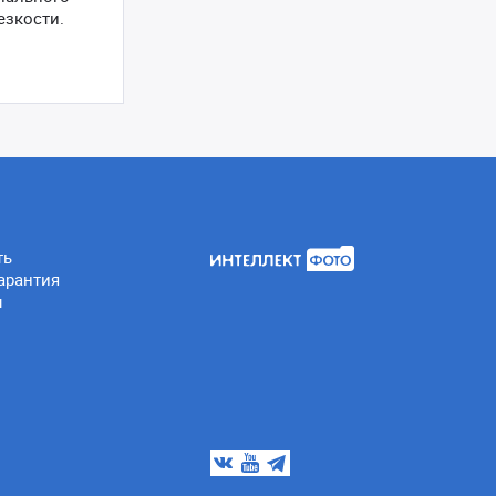
езкости.
ть
арантия
ы