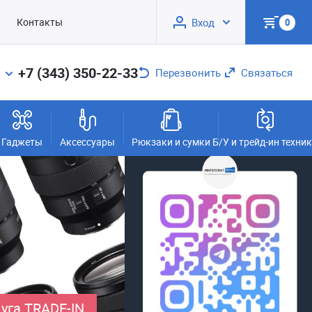
Контакты
Вход
0
+7 (343) 350-22-33
Перезвонить
Связаться
Гаджеты
Аксессуары
Рюкзаки и сумки
Б/У и трейд-ин техни
уга TRADE-IN