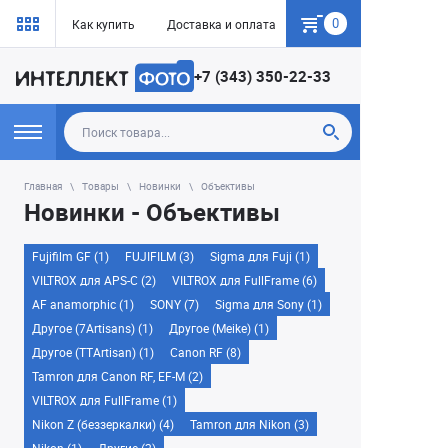
0
Как купить
Доставка и оплата
Гарантия
+7 (343) 350-22-33
Главная
Товары
Новинки
Объективы
Новинки - Объективы
Fujifilm GF (1)
FUJIFILM (3)
Sigma для Fuji (1)
VILTROX для APS-C (2)
VILTROX для FullFrame (6)
AF anamorphic (1)
SONY (7)
Sigma для Sony (1)
Другое (7Artisans) (1)
Другое (Meike) (1)
Другое (TTArtisan) (1)
Canon RF (8)
Tamron для Canon RF, EF-M (2)
VILTROX для FullFrame (1)
Nikon Z (беззеркалки) (4)
Tamron для Nikon (3)