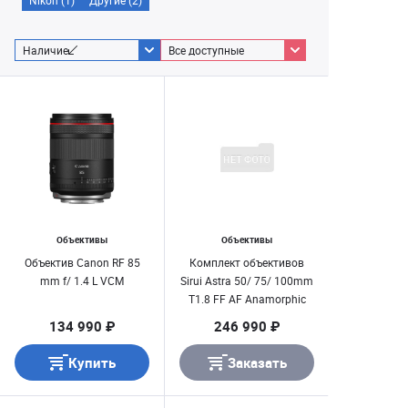
Nikon (1)
Другие (2)
Наличие
Все доступные
Объективы
Объективы
Объектив Canon RF 85
Комплект объективов
mm f/ 1.4 L VCM
Sirui Astra 50/ 75/ 100mm
T1.8 FF AF Anamorphic
1.33x E-mount (Blue flare)
134 990 ₽
246 990 ₽
Купить
Заказать