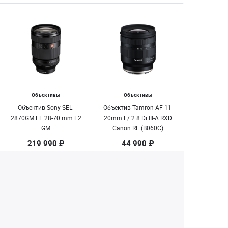
Объективы
Объективы
Объектив Sony SEL-
Объектив Tamron AF 11-
2870GM FE 28-70 mm F2
20mm F/ 2.8 Di III-A RXD
GM
Canon RF (B060C)
219 990 ₽
44 990 ₽
Купить
Заказать
1
2
3
4
Екатеринбург