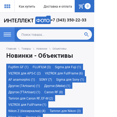
0
Как купить
Доставка и оплата
Гарантия
+7 (343) 350-22-33
Главная
Товары
Новинки
Объективы
Новинки - Объективы
Fujifilm GF (1)
FUJIFILM (3)
Sigma для Fuji (1)
VILTROX для APS-C (2)
VILTROX для FullFrame (6)
AF anamorphic (1)
SONY (7)
Sigma для Sony (1)
Другое (7Artisans) (1)
Другое (Meike) (1)
Другое (TTArtisan) (1)
Canon RF (8)
Tamron для Canon RF, EF-M (2)
VILTROX для FullFrame (1)
Nikon Z (беззеркалки) (4)
Tamron для Nikon (3)