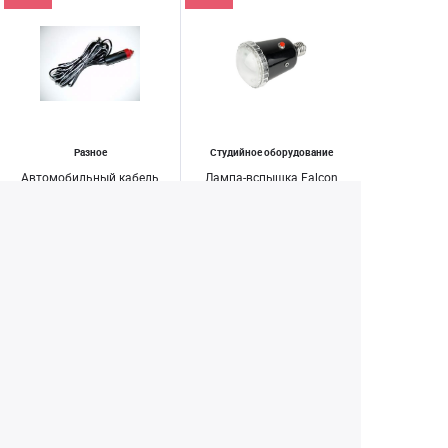
Разное
Студийное оборудование
Автомобильный кабель
Лампа-вспышка Falcon
питания iOptron Car
Eyes MF-45
Recharger Cable #8418
299 ₽
2 200 ₽
1 890 ₽
3 490 ₽
Купить
Купить
1
2
3
4
53
...
Екатеринбург
+7 (343) 350-22-33