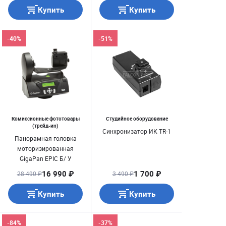
Купить
Купить
-40%
-51%
Комиссионные фототовары
Студийное оборудование
(трейд-ин)
Синхронизатор ИК TR-1
Панорамная головка
моторизированная
GigaPan EPIC Б/ У
16 990 ₽
1 700 ₽
28 490 ₽
3 490 ₽
Купить
Купить
-84%
-37%