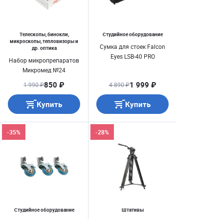
Телескопы, бинокли,
Студийное оборудование
микроскопы, тепловизоры и
Сумка для стоек Falcon
др. оптика
Eyes LSB-40 PRO
Набор микропрепаратов
Микромед №24
850 ₽
1 999 ₽
1 990 ₽
4 890 ₽
Купить
Купить
-35%
-28%
Студийное оборудование
Штативы