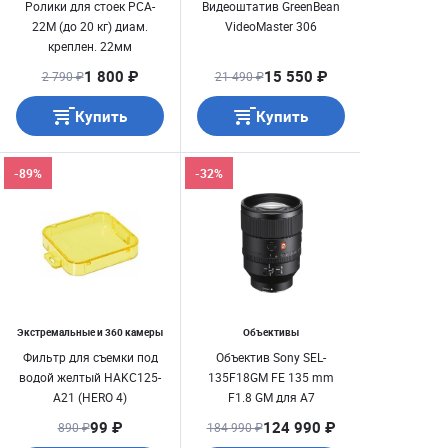
Ролики для стоек PCA-
Видеоштатив GreenBean
22M (до 20 кг) диам.
VideoMaster 306
креплен. 22мм
1 800 ₽
15 550 ₽
2 790 ₽
21 490 ₽
Купить
Купить
-89%
-32%
Экстремальные и 360 камеры
Объективы
Фильтр для съемки под
Объектив Sony SEL-
водой желтый HAKC125-
135F18GM FE 135 mm
A21 (HERO 4)
F1.8 GM для А7
99 ₽
124 990 ₽
890 ₽
184 990 ₽