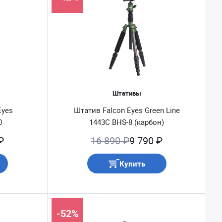
Штативы
Eyes
Штатив Falcon Eyes Green Line
0
1443С BHS-8 (карбон)
₽
16 890 ₽
9 790 ₽
Купить
-52%