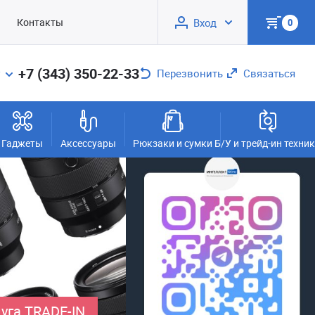
Контакты
Вход
0
+7 (343) 350-22-33
Перезвонить
Связаться
Гаджеты
Аксессуары
Рюкзаки и сумки
Б/У и трейд-ин техни
уга TRADE-IN