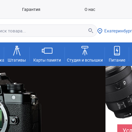
Гарантия
О нас
Екатеринбург
ка
Штативы
Карты памяти
Студия и вспышки
Питание
Усл