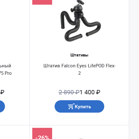
Штативы
льный
Штатив Falcon Eyes LifePOD Flex-
75 Pro
2
 ₽
2 890 ₽
1 400 ₽
Купить
-26%