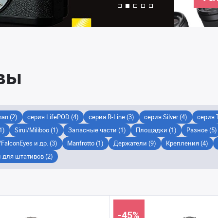
вы
an (2)
серия LifePOD (4)
серия R-Line (3)
серия Silver (4)
серия T
1)
Sirui/Miliboo (1)
Запасные части (1)
Площадки (1)
Разное (5)
FalconEyes и др. (3)
Manfrotto (1)
Держатели (9)
Крепления (4)
 для штативов (2)
-45%