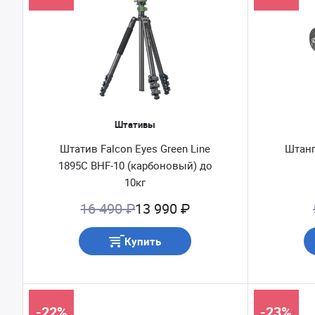
Штативы
Штатив Falcon Eyes Green Line
Штанг
1895C BHF-10 (карбоновый) до
10кг
16 490 ₽
13 990 ₽
Купить
-22%
-23%