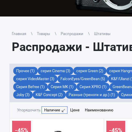
Главная
Товары
Распродажи
Штативы
Распродажи - Штати
Прочее (1)
серия Cinema (3)
серия Green (2)
серия Hangm
серия VideoMaster (3)
FalconEyes/GreenBean (5)
K&F/Ulanzi (
Серия Befree (1)
Серия MK (1)
Серия XPRO (1)
GreenBean/
Joby (3)
K&F Concept (2)
Разные (треноги и др.) (1)
Сумки
Упорядочить:
Наличие
Цене
Наименованию
-45%
-45%