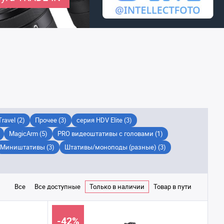
ravel (2)
Прочее (3)
серия HDV Elite (3)
MagicArm (5)
PRO видеоштативы с головами (1)
Миништативы (3)
Штативы/моноподы (разные) (3)
Все
Все доступные
Только в наличии
Товар в пути
-42%