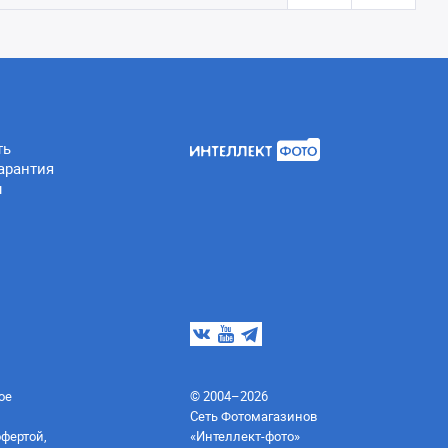
ть
арантия
ы
ое
© 2004–2026
Сеть Фотомагазинов
офертой,
«Интеллект-фото»