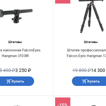
Штативы
Штативы
а наклонная FalconEyes
Штатив профессиона
Hangman 310 BR
Falcon Eyes Hangman 1
5 490 ₽
3 250 ₽
19 890 ₽
14 300
Купить
Купить
-15%