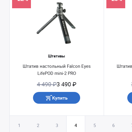
Штативы
Штатив настольный Falcon Eyes
Штатив 
LifePOD mini-2 PRO
4 490 ₽
3 490 ₽
Купить
1
2
3
4
5
6