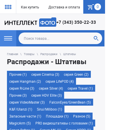
0
Как купить
Доставка и оплата
Гарантия
+7 (343) 350-22-33
Главная
Товары
Распродажи
Штативы
Распродажи - Штативы
Прочее (1)
серия Cinema (3)
серия Green (2)
серия Hangman (2)
серия LifePOD (4)
серия R-Line (3)
серия Silver (4)
серия Travel (1)
Прочее (3)
серия HDV Elite (3)
серия VideoMaster (3)
FalconEyes/GreenBean (5)
K&F/Ulanzi (1)
Sirui/Miliboo (1)
Запасные части (1)
Площадки (1)
Разное (5)
MagicArm (5)
PRO видеоштативы с головами (1)