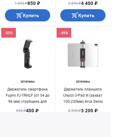
гр.)
850 ₽
4 400 ₽
1 690 ₽
5 890 ₽
Купить
Купить
-55%
-49%
Штативы
Штативы
Держатель смартфона
Держатель планшета
Fujimi FJ-TRHLP (от 54 до
Ulanzi U-Pad III (захват
96 мм) струбцина для
100-230мм) Arca Swiss
стола-штатив
400 ₽
3 200 ₽
890 ₽
6 290 ₽
Купить
Купить