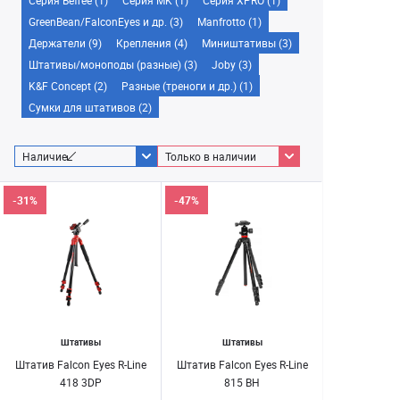
Серия Befree (1)
Серия MK (1)
Серия XPRO (1)
GreenBean/FalconEyes и др. (3)
Manfrotto (1)
Держатели (9)
Крепления (4)
Миништативы (3)
Штативы/моноподы (разные) (3)
Joby (3)
K&F Concept (2)
Разные (треноги и др.) (1)
Сумки для штативов (2)
Наличие
Только в наличии
-31%
-47%
Штативы
Штативы
Штатив Falcon Eyes R-Line
Штатив Falcon Eyes R-Line
418 3DP
815 BH