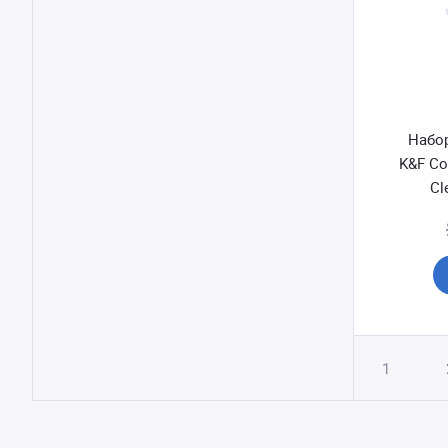
Набор
K&F Co
Cl
1