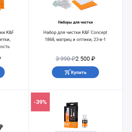
Наборы для чистки
ки K&F
Набор для чистки K&F Concept
фетки,
1868, матриц и оптики, 23-в-1
кость
₽
3 990 ₽
2 500 ₽
Купить
-39%