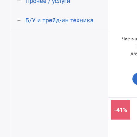
Прочее / услуги
Б/У и трейд-ин техника
Чистящ
дв
-41%