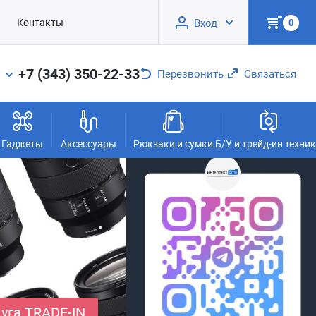
Контакты
Вход
0
+7 (343) 350-22-33
Перезвонить
Связаться
Гаджеты
Аксессуары
Рюкзаки и сумки
Б/У и трейд-ин техни
уга TRADE-IN