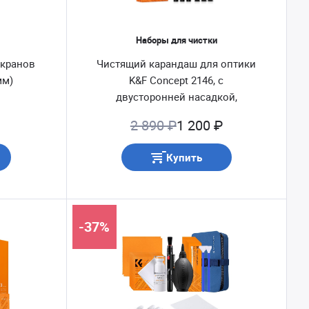
Наборы для чистки
экранов
Чистящий карандаш для оптики
мм)
K&F Concept 2146, с
двусторонней насадкой,
комплект 3 шт (SKU.2146)
2 890 ₽
1 200 ₽
Купить
-37%