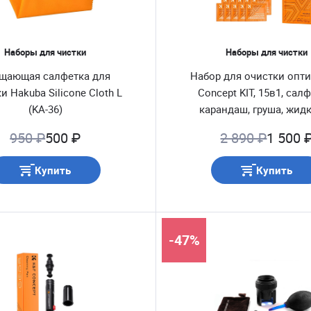
Наборы для чистки
Наборы для чистки
щающая салфетка для
Набор для очистки опти
и Hakuba Silicone Cloth L
Concept KIT, 15в1, сал
(KA-36)
карандаш, груша, жид
(SKU.1918)
950 ₽
500 ₽
2 890 ₽
1 500 
Купить
Купить
-47%