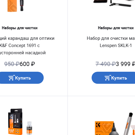
Наборы для чистки
Наборы для чистки
ий карандаш для оптики
Набор для очистки м
K&F Concept 1691 с
Lenspen SKLK-1
усторонней насадкой
950 ₽
600 ₽
7 490 ₽
3 999 
Купить
Купить