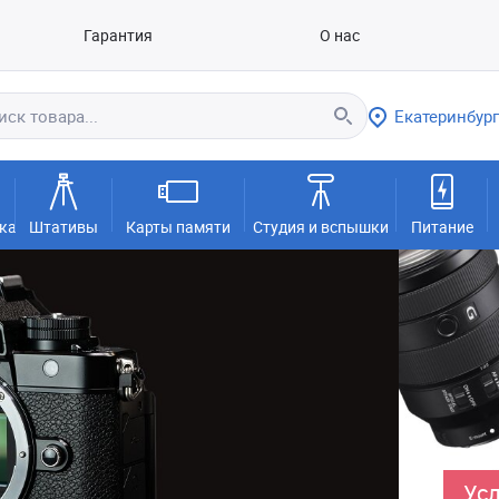
Гарантия
О нас
Екатеринбург
ка
Штативы
Карты памяти
Студия и вспышки
Питание
Усл