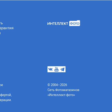
ть
арантия
ы
ое
© 2004–2026
Сеть Фотомагазинов
офертой,
«Интеллект-фото»
ерации.