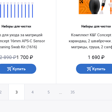
Наборы для чистки
Наборы для чистки
 для ухода за матрицей
Комплект K&F Concept 
ncept 16mm APS-C Sensor
карандаш, 2 шваброчки 
eaning Swab Kit (1616)
матрицы, груша, 2 сал
(SKU.2011)
2 890 ₽
1 700 ₽
1 690 ₽
Купить
Купить
2
3
4
5
35
...