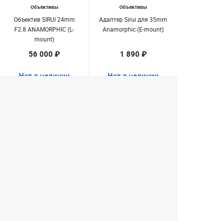
Объективы
Объективы
Объектив SIRUI 24mm
Адаптер Sirui для 35mm
F2.8 ANAMORPHIC (L-
Anamorphic (E-mount)
mount)
56 000 ₽
1 890 ₽
Нет в наличии
Нет в наличии
1
172
173
174
175
...
Екатеринбург
+7 (343) 350-22-33
Заказать обратный звонок
Написать нам
8 (800) 300-46-05
Бесплатный звонок по РФ
Пн—Пт: 10:00 — 19:00. Сб: 10:00 — 18:00
Вс: ВЫХОДНОЙ!
г. Екатеринбург, ул. Первомайская, 56