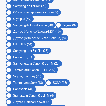
Samyang для Nikon (29)
Объективы прочие (Разное) (7)
Olympus (39)
Samyang-Tokina-Tamron (28)
Sigma (9)
Другое (Yongnuo/Laowa/NiSi) (16)
Другое (Гелиос/Зенитар/Селена) (8)
FUJIFILM (51)
Samyang для Fujifilm (28)
Canon RF (52)
Samyang для Canon RF, EF-M (23)
Tamron для Canon RF, EF-M (2)
Sigma для Sony (28)
Tamron для Sony (18)
SONY (68)
Panasonic (41)
Sigma для Canon RF, EF-M (4)
Другое (Tokina/Laowa) (9)