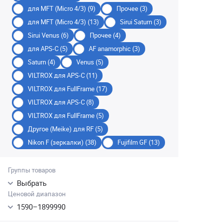
для MFT (Micro 4/3) (9)
Прочее (3)
для MFT (Micro 4/3) (13)
Sirui Saturn (3)
Sirui Venus (6)
Прочее (4)
для APS-C (5)
AF anamorphic (3)
Saturn (4)
Venus (5)
VILTROX для APS-C (11)
VILTROX для FullFrame (17)
VILTROX для APS-C (8)
VILTROX для FullFrame (5)
Другое (Meike) для RF (5)
Nikon F (зеркалки) (38)
Fujifilm GF (13)
Группы товаров
Выбрать
Ценовой диапазон
1590
–
1899990