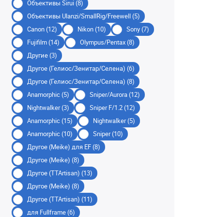
Объективы Sirui (8)
Объективы Ulanzi/SmallRig/Freewell (5)
Canon (12)
Nikon (10)
Sony (7)
Fujifilm (14)
Olympus/Pentax (8)
Другие (3)
Другое (Гелиос/Зенитар/Селена) (6)
Другое (Гелиос/Зенитар/Селена) (8)
Anamorphic (5)
Sniper/Aurora (12)
Nightwalker (3)
Sniper F/1.2 (12)
Anamorphic (15)
Nightwalker (5)
Anamorphic (10)
Sniper (10)
Другое (Meike) для EF (8)
Другое (Meike) (8)
Другое (TTArtisan) (13)
Другое (Meike) (8)
Другое (TTArtisan) (11)
для Fullframe (6)