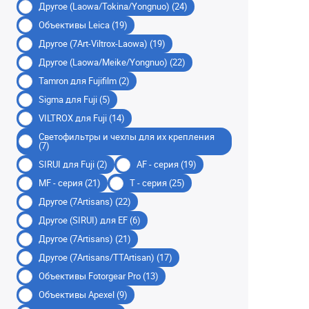
Другое (Laowa/Tokina/Yongnuo) (24)
Объективы Leica (19)
Другое (7Art-Viltrox-Laowa) (19)
Другое (Laowa/Meike/Yongnuo) (22)
Tamron для Fujifilm (2)
Sigma для Fuji (5)
VILTROX для Fuji (14)
Светофильтры и чехлы для их крепления
(7)
SIRUI для Fuji (2)
AF - серия (19)
MF - серия (21)
T - серия (25)
Другое (7Artisans) (22)
Другое (SIRUI) для EF (6)
Другое (7Artisans) (21)
Другое (7Artisans/TTArtisan) (17)
Объективы Fotorgear Pro (13)
Объективы Apexel (9)