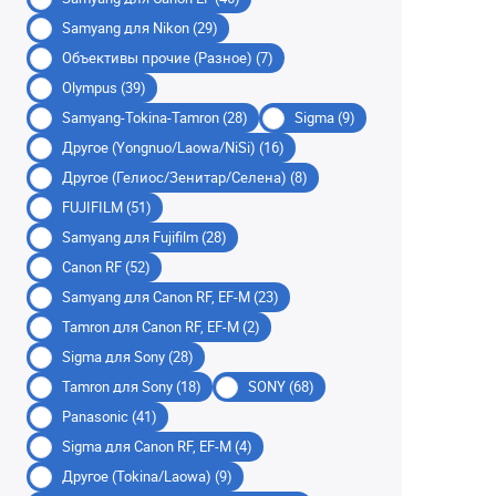
Samyang для Nikon (29)
Объективы прочие (Разное) (7)
Olympus (39)
Samyang-Tokina-Tamron (28)
Sigma (9)
Другое (Yongnuo/Laowa/NiSi) (16)
Другое (Гелиос/Зенитар/Селена) (8)
FUJIFILM (51)
Samyang для Fujifilm (28)
Canon RF (52)
Samyang для Canon RF, EF-M (23)
Tamron для Canon RF, EF-M (2)
Sigma для Sony (28)
Tamron для Sony (18)
SONY (68)
Panasonic (41)
Sigma для Canon RF, EF-M (4)
Другое (Tokina/Laowa) (9)