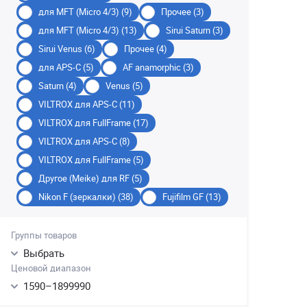
для MFT (Micro 4/3) (9)
Прочее (3)
для MFT (Micro 4/3) (13)
Sirui Saturn (3)
Sirui Venus (6)
Прочее (4)
для APS-C (5)
AF anamorphic (3)
Saturn (4)
Venus (5)
VILTROX для APS-C (11)
VILTROX для FullFrame (17)
VILTROX для APS-C (8)
VILTROX для FullFrame (5)
Другое (Meike) для RF (5)
Nikon F (зеркалки) (38)
Fujifilm GF (13)
Группы товаров
Выбрать
Ценовой диапазон
1590
–
1899990