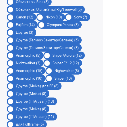
Объективы Sirui (8)
Объективы Ulanzi/SmallRig/Freewell (5)
Canon (12)
Nikon (10)
Sony (7)
Fujifilm (14)
Olympus/Pentax (8)
Другие (3)
Другое (Гелиос/Зенитар/Селена) (6)
Другое (Гелиос/Зенитар/Селена) (8)
Anamorphic (5)
Sniper/Aurora (12)
Nightwalker (3)
Sniper F/1.2 (12)
Anamorphic (15)
Nightwalker (5)
Anamorphic (10)
Sniper (10)
Другое (Meike) для EF (8)
Другое (Meike) (8)
Другое (TTArtisan) (13)
Другое (Meike) (8)
Другое (TTArtisan) (11)
для Fullframe (6)