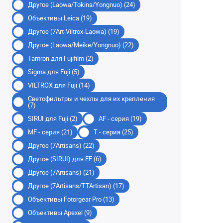
Другое (Laowa/Tokina/Yongnuo) (24)
Объективы Leica (19)
Другое (7Art-Viltrox-Laowa) (19)
Другое (Laowa/Meike/Yongnuo) (22)
Tamron для Fujifilm (2)
Sigma для Fuji (5)
VILTROX для Fuji (14)
Светофильтры и чехлы для их крепления
(7)
SIRUI для Fuji (2)
AF - серия (19)
MF - серия (21)
T - серия (25)
Другое (7Artisans) (22)
Другое (SIRUI) для EF (6)
Другое (7Artisans) (21)
Другое (7Artisans/TTArtisan) (17)
Объективы Fotorgear Pro (13)
Объективы Apexel (9)