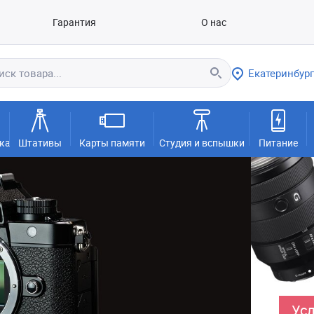
Гарантия
О нас
Екатеринбург
ка
Штативы
Карты памяти
Студия и вспышки
Питание
Усл