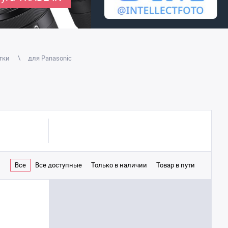
тки
для Panasonic
Все
Все доступные
Только в наличии
Товар в пути