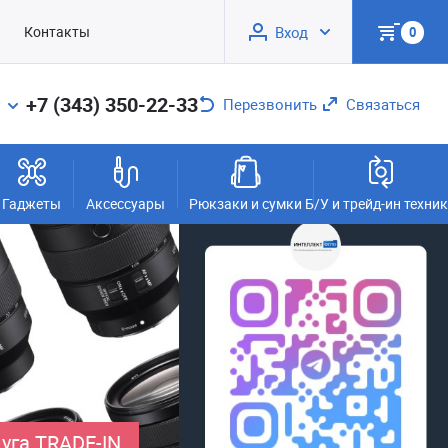
Контакты
Вход
0
+7 (343) 350-22-33
Перезвонить
Связаться
Гаджеты
Аксессуары
Рюкзаки и сумки
Б/У и трейд-ин техни
уга TRADE-IN