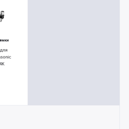
ъемки
 для
sonic
4K