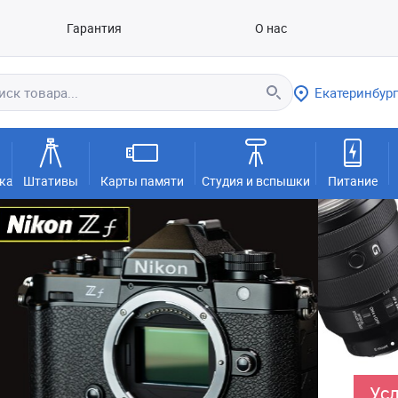
Гарантия
О нас
Екатеринбург
ка
Штативы
Карты памяти
Студия и вспышки
Питание
Усл