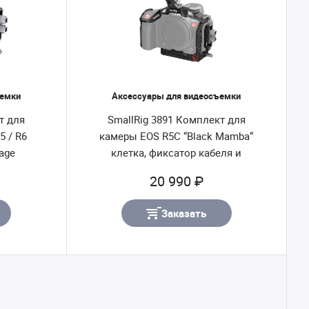
ъемки
Аксессуары для видеосъемки
т для
SmallRig 3891 Комплект для
 / R6
камеры EOS R5C “Black Mamba“
age
клетка, фиксатор кабеля и
верхняя ручка
20 990 ₽
Заказать