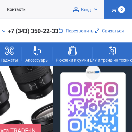
Контакты
Вход
0
+7 (343) 350-22-33
Перезвонить
Связаться
Гаджеты
Аксессуары
Рюкзаки и сумки
Б/У и трейд-ин техни
уга TRADE-IN