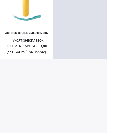
Экстремальные и 360 камеры
Рукоятка-поплавок
FUJIMI GP MNP-101 для
для GoPro (The Bobber)
490 ₽
Нет в наличии
Екатеринбург
+7 (343) 350-22-33
Заказать обратный звонок
Написать нам
8 (800) 300-46-05
Бесплатный звонок по РФ
Пн—Пт: 10:00 — 19:00. Сб: 10:00 — 18:00