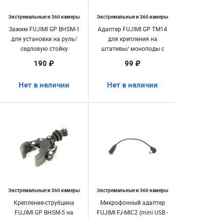
Экстремальные и 360 камеры
Экстремальные и 360 камеры
Зажим FUJIMI GP BHSM-1
Адаптер FUJIMI GP TM14
для установки на руль/
для крепления на
седловую стойку
штативы/ моноподы с
велосипеда
интерфейсом GoPro,
190 ₽
99 ₽
устройств с разъемом 1
Нет в наличии
Нет в наличии
Экстремальные и 360 камеры
Экстремальные и 360 камеры
Крепление-струбцина
Микрофонный адаптер
FUJIMI GP BHSM-5 на
FUJIMI FJ-MIC2 (mini USB -