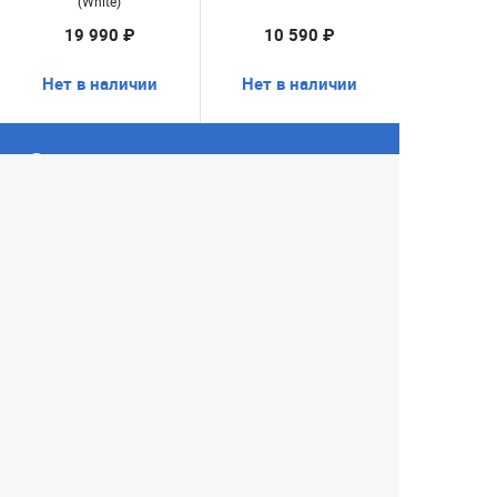
(White)
19 990 ₽
10 590 ₽
Нет в наличии
Нет в наличии
Екатеринбург
+7 (343) 350-22-33
Заказать обратный звонок
Написать нам
8 (800) 300-46-05
Бесплатный звонок по РФ
Пн—Пт: 10:00 — 19:00. Сб: 10:00 — 18:00
Вс: ВЫХОДНОЙ!
г. Екатеринбург, ул. Первомайская, 56
Любое несоответствие информации о продукте на
сайте с фактом - лишь досадное недоразумение,