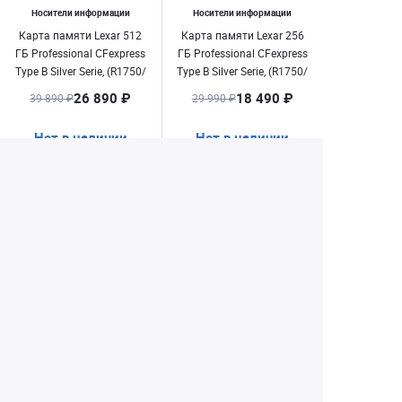
Носители информации
Носители информации
Карта памяти Lexar 512
Карта памяти Lexar 256
ГБ Professional CFexpress
ГБ Professional CFexpress
Type B Silver Serie, (R1750/
Type B Silver Serie, (R1750/
W1300)
W1300)
26 890 ₽
18 490 ₽
39 890 ₽
29 990 ₽
Нет в наличии
Нет в наличии
1
25
26
27
28
...
Екатеринбург
+7 (343) 350-22-33
Заказать обратный звонок
Написать нам
8 (800) 300-46-05
Бесплатный звонок по РФ
Пн—Пт: 10:00 — 19:00. Сб: 10:00 — 18:00
Вс: ВЫХОДНОЙ!
г. Екатеринбург, ул. Первомайская, 56