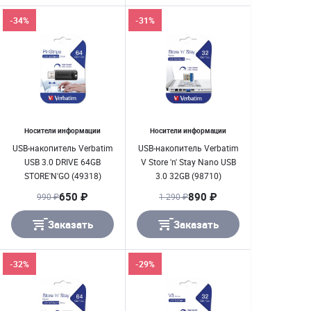
-34%
-31%
Носители информации
Носители информации
USB-накопитель Verbatim
USB-накопитель Verbatim
USB 3.0 DRIVE 64GB
V Store 'n' Stay Nano USB
STORE'N'GO (49318)
3.0 32GB (98710)
650 ₽
890 ₽
990 ₽
1 290 ₽
Заказать
Заказать
-32%
-29%