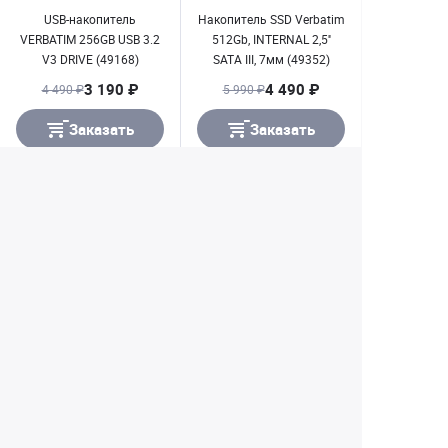
USB-накопитель
Накопитель SSD Verbatim
VERBATIM 256GB USB 3.2
512Gb, INTERNAL 2,5''
V3 DRIVE (49168)
SATA III, 7мм (49352)
3 190 ₽
4 490 ₽
4 490 ₽
5 990 ₽
Заказать
Заказать
1
2
3
4
5
28
...
Екатеринбург
+7 (343) 350-22-33
Заказать обратный звонок
Написать нам
8 (800) 300-46-05
Бесплатный звонок по РФ
Пн—Пт: 10:00 — 19:00. Сб: 10:00 — 18:00
Вс: ВЫХОДНОЙ!
г. Екатеринбург, ул. Первомайская, 56