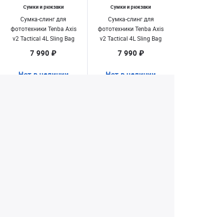
Сумки и рюкзаки
Сумки и рюкзаки
Сумка-слинг для
Сумка-слинг для
фототехники Tenba Axis
фототехники Tenba Axis
v2 Tactical 4L Sling Bag
v2 Tactical 4L Sling Bag
Black
MultiCam Black
7 990 ₽
7 990 ₽
Нет в наличии
Нет в наличии
1
52
53
54
55
...
Екатеринбург
+7 (343) 350-22-33
Заказать обратный звонок
Написать нам
8 (800) 300-46-05
Бесплатный звонок по РФ
Пн—Пт: 10:00 — 19:00. Сб: 10:00 — 18:00
Вс: ВЫХОДНОЙ!
г. Екатеринбург, ул. Первомайская, 56