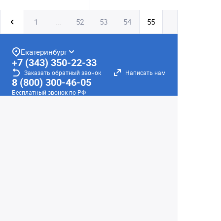
1
52
53
54
55
...
Екатеринбург
+7 (343) 350-22-33
Заказать обратный звонок
Написать нам
8 (800) 300-46-05
Бесплатный звонок по РФ
Пн—Пт: 10:00 — 19:00. Сб: 10:00 — 18:00
Вс: ВЫХОДНОЙ!
г. Екатеринбург, ул. Первомайская, 56
Любое несоответствие информации о продукте на
сайте с фактом - лишь досадное недоразумение,
звоните - уточняйте у менеджеров.
Вся информация на сайте носит справочный