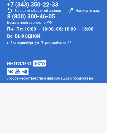
+7 (343) 350-22-33
Заказать обратный звонок
Написать нам
8 (800) 300-46-05
Бесплатный звонок по РФ
Пн—Пт: 10:00 — 19:00. Сб: 10:00 — 18:00
Вс: ВЫХОДНОЙ!
г. Екатеринбург, ул. Первомайская, 56
Любое несоответствие информации о продукте на
сайте с фактом - лишь досадное недоразумение,
звоните - уточняйте у менеджеров.
Вся информация на сайте носит справочный
характер и не является публичной офертой,
определяемой положениями Статьи 437
Гражданского кодекса Российской Федерации.
© 2004–2026 Сеть Фотомагазинов
«Интеллект-фото»