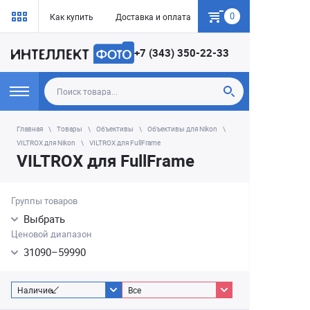
0
Как купить
Доставка и оплата
Гарантия
+7 (343) 350-22-33
Главная
Товары
Объективы
Объективы для Nikon
VILTROX для Nikon
VILTROX для FullFrame
VILTROX для FullFrame
Группы товаров
Выбрать
Ценовой диапазон
31090
–
59990
Наличие
Все