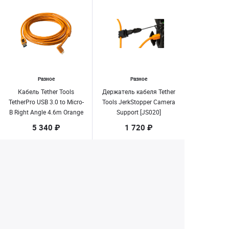
Разное
Разное
Кабель Tether Tools
Держатель кабеля Tether
TetherPro USB 3.0 to Micro-
Tools JerkStopper Camera
B Right Angle 4.6m Orange
Support [JS020]
[CU61RT15-ORG]
5 340 ₽
1 720 ₽
Нет в наличии
Нет в наличии
1
2
Екатеринбург
+7 (343) 350-22-33