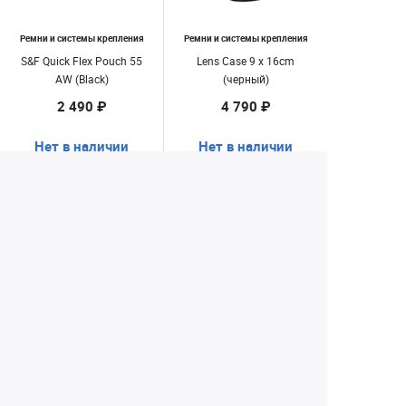
Ремни и системы крепления
Ремни и системы крепления
S&F Quick Flex Pouch 55
Lens Case 9 x 16cm
AW (Black)
(черный)
2 490 ₽
4 790 ₽
Нет в наличии
Нет в наличии
1
2
Екатеринбург
+7 (343) 350-22-33
Заказать обратный звонок
Написать нам
8 (800) 300-46-05
Бесплатный звонок по РФ
Пн—Пт: 10:00 — 19:00. Сб: 10:00 — 18:00
Вс: ВЫХОДНОЙ!
г. Екатеринбург, ул. Первомайская, 56