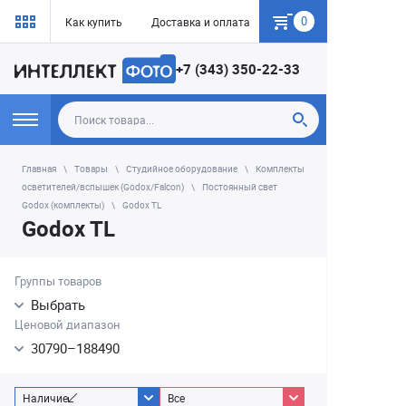
0
Как купить
Доставка и оплата
Гарантия
+7 (343) 350-22-33
Главная
Товары
Студийное оборудование
Комплекты
осветителей/вспышек (Godox/Falcon)
Постоянный свет
Godox (комплекты)
Godox TL
Godox TL
Группы товаров
Выбрать
Ценовой диапазон
30790
–
188490
Наличие
Все