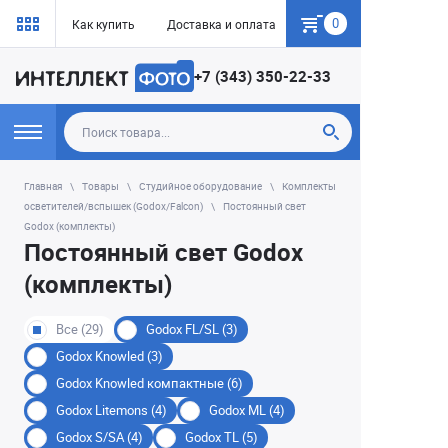
0
Как купить
Доставка и оплата
Гарантия
+7 (343) 350-22-33
Главная
Товары
Студийное оборудование
Комплекты
осветителей/вспышек (Godox/Falcon)
Постоянный свет
Godox (комплекты)
Постоянный свет Godox
(комплекты)
Все (29)
Godox FL/SL (3)
Godox Knowled (3)
Godox Knowled компактные (6)
Godox Litemons (4)
Godox ML (4)
Godox S/SA (4)
Godox TL (5)