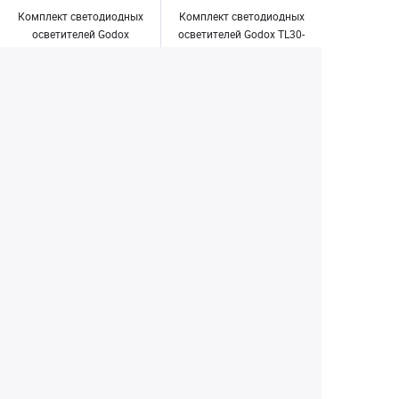
Комплект светодиодных
Комплект светодиодных
осветителей Godox
осветителей Godox TL30-
TL120-K4 kit
K4 Kit
188 490 ₽
56 190 ₽
Заказать
Заказать
1
2
3
Екатеринбург
+7 (343) 350-22-33
Заказать обратный звонок
Написать нам
8 (800) 300-46-05
Бесплатный звонок по РФ
Пн—Пт: 10:00 — 19:00. Сб: 10:00 — 18:00
Вс: ВЫХОДНОЙ!
г. Екатеринбург, ул. Первомайская, 56