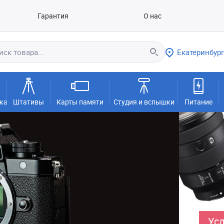
Гарантия
О нас
Екатеринбург
ка
Штативы
Карты памяти
Студия и вспышки
Питание
Усл