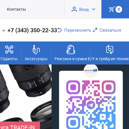
Контакты
Вход
0
+7 (343) 350-22-33
Перезвонить
Связаться
Гаджеты
Аксессуары
Рюкзаки и сумки
Б/У и трейд-ин техни
уга TRADE-IN