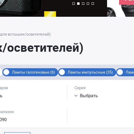
для вспышек/осветителей)
/осветителей)
Лампы галогеновые (6)
Лампы импульсные (35)
Ламп
аров
Серия
ь
Выбрать
иапазон
090