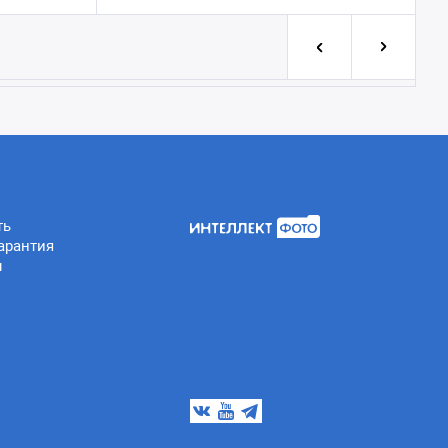
ть
арантия
ы