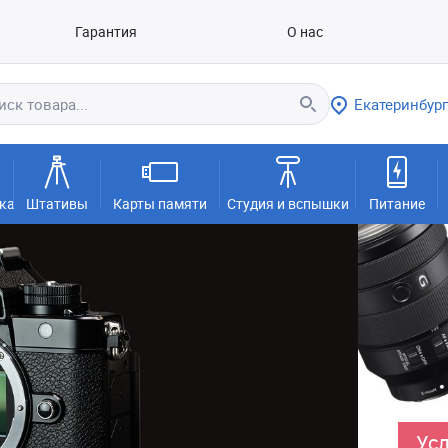
Гарантия
О нас
Екатеринбург
ка
Штативы
Карты памяти
Студия и вспышки
Питание
Усл