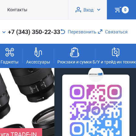
Контакты
Вход
0
+7 (343) 350-22-33
Перезвонить
Связаться
Гаджеты
Аксессуары
Рюкзаки и сумки
Б/У и трейд-ин техни
уга TRADE-IN