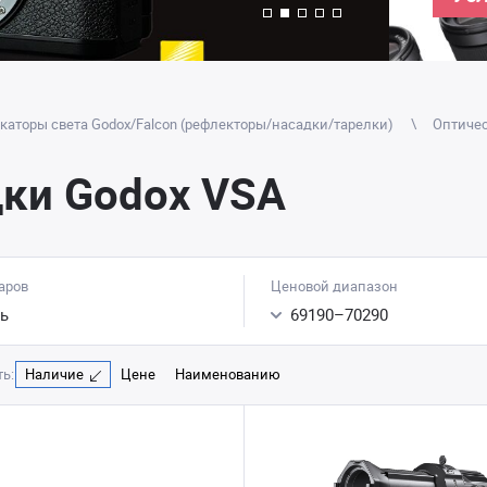
аторы света Godox/Falcon (рефлекторы/насадки/тарелки)
Оптиче
ки Godox VSA
аров
Ценовой диапазон
ь
69190
–
70290
ь:
Наличие
Цене
Наименованию