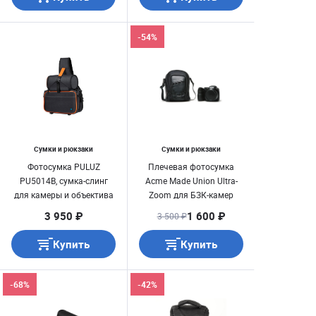
-54%
Сумки и рюкзаки
Сумки и рюкзаки
Фотосумка PULUZ
Плечевая фотосумка
PU5014B, сумка-слинг
Acme Made Union Ultra-
для камеры и объектива
Zoom для БЗК-камер
(Sony ILCE, Fuji XT)
3 950 ₽
1 600 ₽
3 500 ₽
Купить
Купить
-68%
-42%