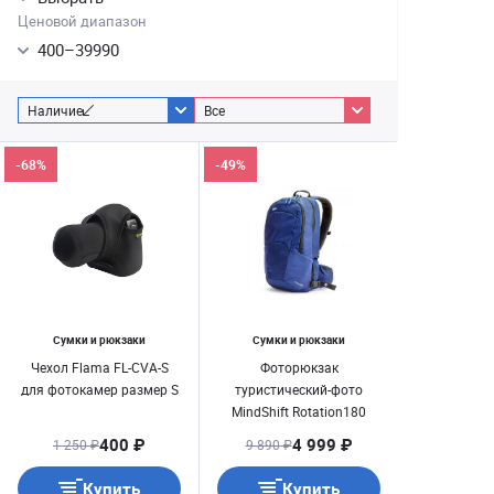
Ценовой диапазон
400
–
39990
Наличие
Все
-68%
-49%
Сумки и рюкзаки
Сумки и рюкзаки
Чехол Flama FL-CVA-S
Фоторюкзак
для фотокамер размер S
туристический-фото
MindShift Rotation180
Travel Away Twilight Blue
400 ₽
4 999 ₽
1 250 ₽
9 890 ₽
Купить
Купить